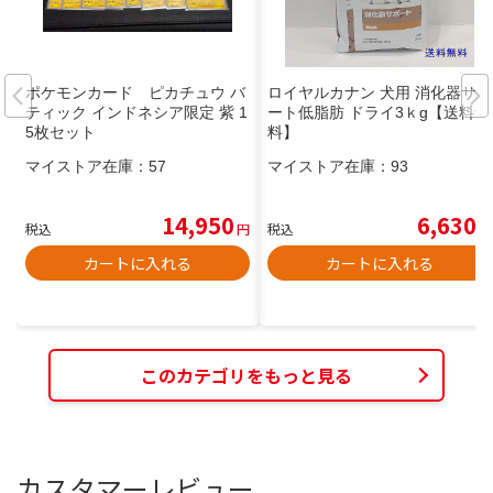
ポケモンカード ピカチュウ バ
ロイヤルカナン 犬用 消化器サポ
ティック インドネシア限定 紫 1
ート低脂肪 ドライ3ｋg【送料無
5枚セット
料】
マイストア在庫：
57
マイストア在庫：
93
14,950
6,630
税込
円
税込
円
カートに入れる
カートに入れる
このカテゴリをもっと見る
カスタマーレビュー