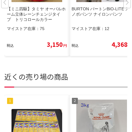
【ミニ四駆】タミヤ オーバルホ
BURTON バートンBIO-LITE ス
ーム立体レーンチェンジタイ
ノボパンツ ナイロンパンツ
プ トリコロールカラー
マイストア在庫：
75
マイストア在庫：
12
3,150
4,368
税込
円
税込
円
近くの売り場の商品