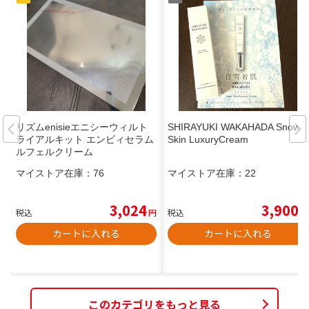
リズムenisieエニシーウィルト
SHIRAYUKI WAKAHADA Snow
ライアルキット エンビィセラム
Skin LuxuryCream
ルフェルクリーム
マイストア在庫：
76
マイストア在庫：
22
3,024
3,900
税込
円
税込
円
カートに入れる
カートに入れる
このカテゴリをもっと見る