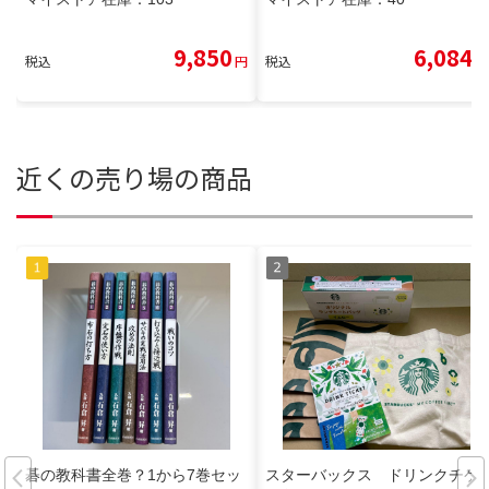
9,850
6,084
税込
円
税込
円
近くの売り場の商品
碁の教科書全巻？1から7巻セッ
スターバックス ドリンクチケ