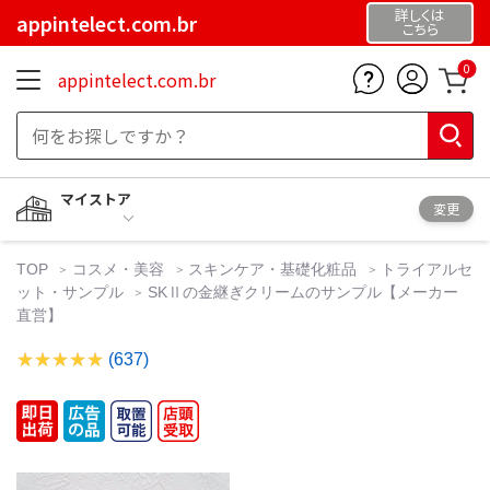
詳しくは
appintelect.com.br
こちら
0
appintelect.com.br
マイストア
変更
TOP
コスメ・美容
スキンケア・基礎化粧品
トライアルセ
ット・サンプル
SKⅡの金継ぎクリームのサンプル【メーカー
直営】
(637)