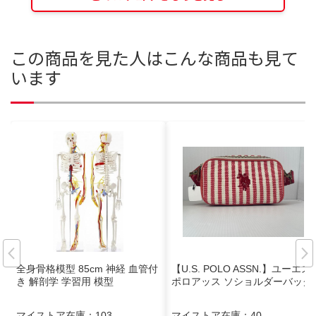
この商品を見た人はこんな商品も見て
います
全身骨格模型 85cm 神経 血管付
【U.S. POLO ASSN.】ユーエス
き 解剖学 学習用 模型
ポロアッス ソショルダーバッグ
マイストア在庫：
103
マイストア在庫：
40