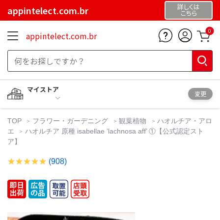
詳しくは
appintelect.com.br
こちら
0
appintelect.com.br
マイストア
変更
TOP
フラワー・ガーデニング
観葉植物
ハオルチア・アロ
エ
ハオルチア 原種 isabellae ’lachnosa aff’ ①【公式認定スト
ア】
(908)