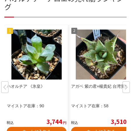
グ
ハオルチア 《氷皇》
アガベ 紫の君×楊貴妃 台湾実生
マイストア在庫：
90
マイストア在庫：
58
3,744
3,510
税込
円
税込
円