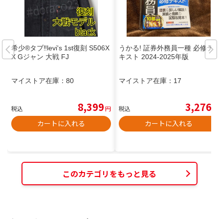
希少®️タブ‼️levi's 1st復刻 S506X
うかる! 証券外務員一種 必修テ
X Gジャン 大戦 FJ
キスト 2024-2025年版
マイストア在庫：
80
マイストア在庫：
17
8,399
3,276
税込
円
税込
円
カートに入れる
カートに入れる
このカテゴリをもっと見る