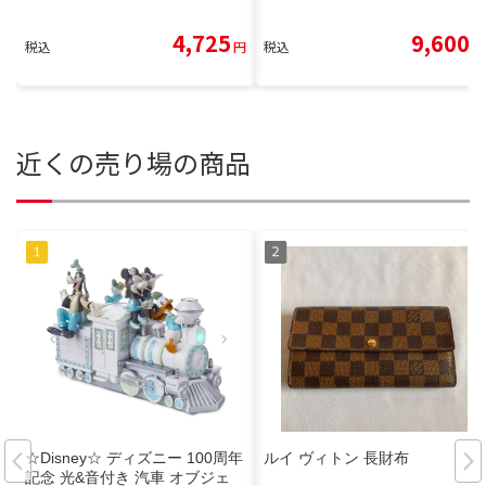
4,725
9,600
税込
円
税込
円
近くの売り場の商品
☆Disney☆ ディズニー 100周年
ルイ ヴィトン 長財布
記念 光&音付き 汽車 オブジェ