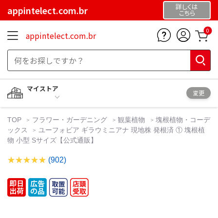
詳しくは
appintelect.com.br
こちら
0
appintelect.com.br
マイストア
変更
TOP
フラワー・ガーデニング
観葉植物
塊根植物・コーデ
ックス
ユーフォビア ギラウミニアナ 現地株 発根済 ① 塊根植
物 小型 Sサイズ【公式通販】
(902)