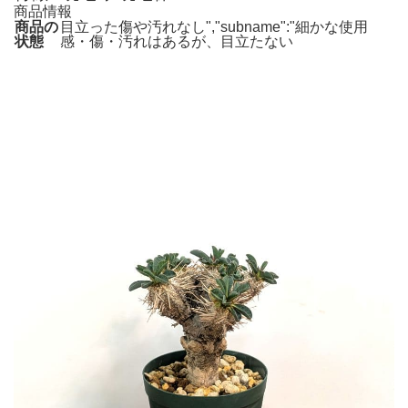
商品情報
商品の
目立った傷や汚れなし","subname":"細かな使用
状態
感・傷・汚れはあるが、目立たない