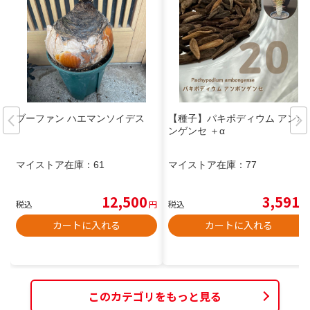
ブーファン ハエマンソイデス
【種子】パキポディウム アンボ
ンゲンセ ＋‪α
マイストア在庫：
61
マイストア在庫：
77
12,500
3,591
税込
円
税込
円
カートに入れる
カートに入れる
このカテゴリをもっと見る