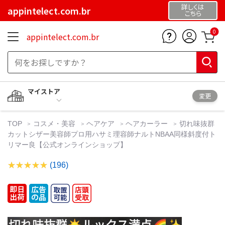
詳しくは
appintelect.com.br
こちら
0
appintelect.com.br
マイストア
変更
TOP
コスメ・美容
ヘアケア
ヘアカーラー
切れ味抜群
カットシザー美容師プロ用ハサミ理容師ナルトNBAA同様斜度付ト
リマー良【公式オンラインショップ】
(196)