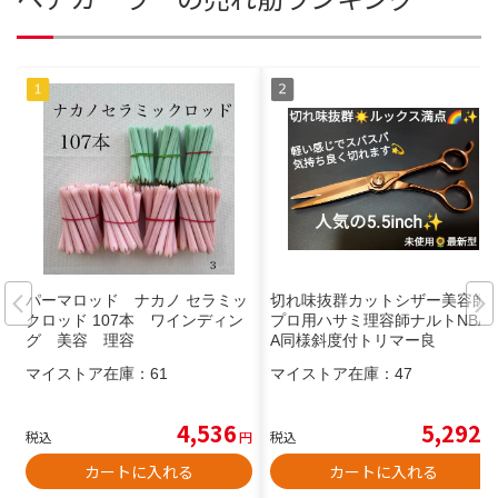
パーマロッド ナカノ セラミッ
切れ味抜群カットシザー美容師
クロッド 107本 ワインディン
プロ用ハサミ理容師ナルトNBA
グ 美容 理容
A同様斜度付トリマー良
マイストア在庫：
61
マイストア在庫：
47
4,536
5,292
税込
円
税込
円
カートに入れる
カートに入れる