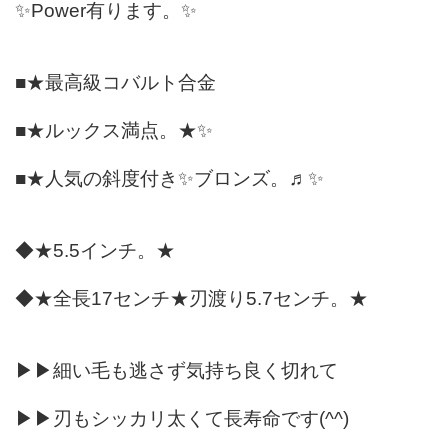
✨Power有ります。✨
■★最高級コバルト合金
■★ルックス満点。★✨
■★人気の斜度付き✨ブロンズ。♬✨
◆★5.5インチ。★
◆★全長17センチ★刃渡り5.7センチ。★
▶▶細い毛も逃さず気持ち良く切れて
▶▶刃もシッカリ太くて長寿命です(^^)