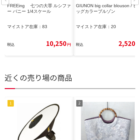
FREEing 七つの大罪 ルシファ
GIUNON big collar blouson / ビ
ー バニー 1/4スケール
ッグカラーブルゾン
マイストア在庫：
83
マイストア在庫：
20
10,250
2,520
税込
円
税込
円
近くの売り場の商品