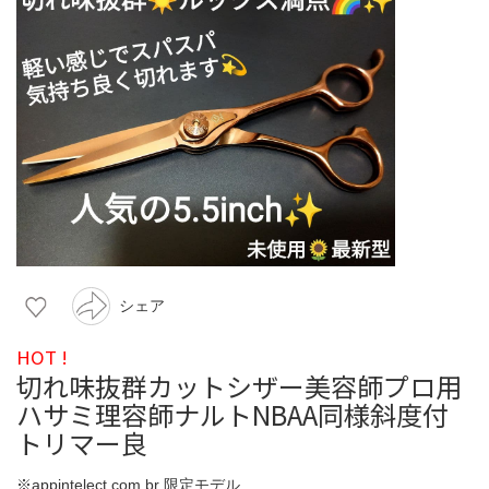
シェア
HOT !
切れ味抜群カットシザー美容師プロ用
ハサミ理容師ナルトNBAA同様斜度付
トリマー良
※appintelect.com.br 限定モデル