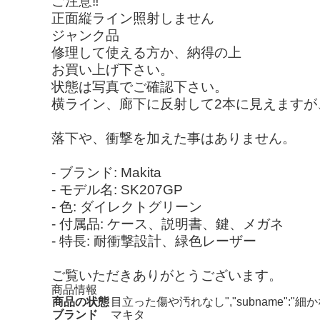
ご注意‼️
正面縦ライン照射しません
ジャンク品
修理して使える方か、納得の上
お買い上げ下さい。
状態は写真でご確認下さい。
横ライン、廊下に反射して2本に見えますが
落下や、衝撃を加えた事はありません。
- ブランド: Makita
- モデル名: SK207GP
- 色: ダイレクトグリーン
- 付属品: ケース、説明書、鍵、メガネ
- 特長: 耐衝撃設計、緑色レーザー
ご覧いただきありがとうございます。
商品情報
商品の状態
目立った傷や汚れなし","subname"
ブランド
マキタ