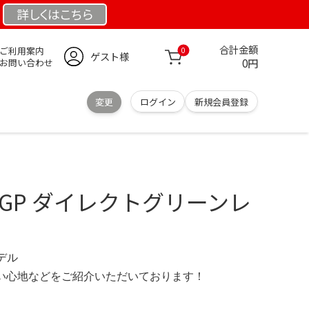
詳しくは
こちら
合計金額
ご利用案内
0
ゲスト様
0円
お問い合わせ
変更
ログイン
新規会員登録
K207GP ダイレクトグリーンレ
モデル
の使い心地などをご紹介いただいております！