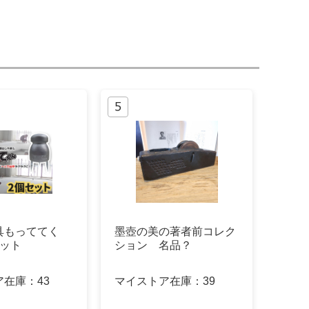
具もっててく
墨壺の美の著者前コレク
セット
ション 名品？
ア在庫：
43
マイストア在庫：
39