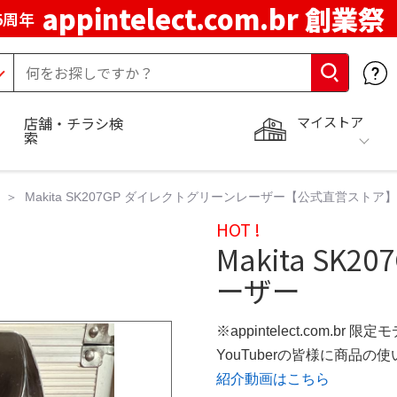
appintelect.com.br 創業祭
5周年
マイストア
店舗・チラシ検
索
Makita SK207GP ダイレクトグリーンレーザー【公式直営ストア】
HOT !
Makita S
ーザー
※appintelect.com.br 限定
YouTuberの皆様に商品
紹介動画はこちら