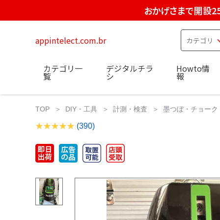
おかげさまで開設2
appintelect.com.br
カテゴリ一
デジタルチラ
Howto情
覧
シ
報
TOP
DIY・工具
計測・検査
墨つぼ・チョーク
(390)