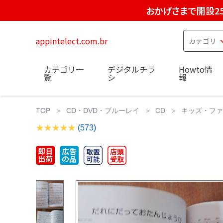
おかげさまで開設2
appintelect.com.br
カテゴリ一
デジタルチラ
Howto情
覧
シ
報
TOP
CD・DVD・ブルーレイ
CD
キッズ・ファ
(573)