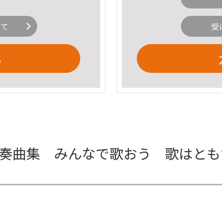
いて
受
る
伴奏曲集 みんなで歌おう 歌はと