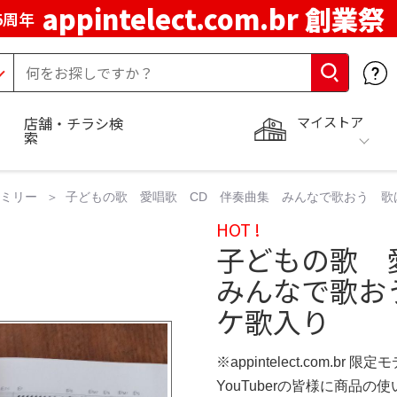
appintelect.com.br 創業祭
5周年
マイストア
店舗・チラシ検
索
ミリー
子どもの歌 愛唱歌 CD 伴奏曲集 みんなで歌おう 歌
HOT !
子どもの歌 
みんなで歌お
ケ歌入り
※appintelect.com.br 限定
YouTuberの皆様に商品