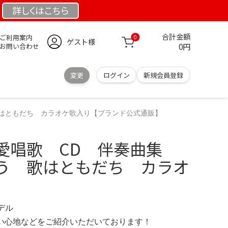
詳しくは
こちら
合計金額
ご利用案内
0
ゲスト様
0円
お問い合わせ
変更
ログイン
新規会員登録
はともだち カラオケ歌入り【ブランド公式通販】
愛唱歌 CD 伴奏曲集
う 歌はともだち カラオ
モデル
の使い心地などをご紹介いただいております！