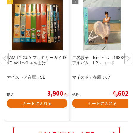
FAMILY GUY ファミリーガイ D
二名敦子 him ヒム 1986年
VD Vol1〜9 ＋おまけ
アルバム LPレコード
マイストア在庫：
51
マイストア在庫：
87
3,900
4,602
税込
円
税込
円
カートに入れる
カートに入れる