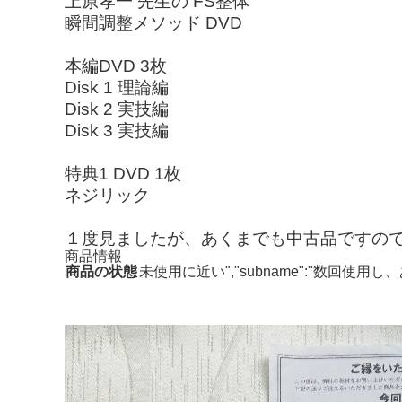
上原孝一 先生の FS整体
瞬間調整メソッド DVD
本編DVD 3枚
Disk 1 理論編
Disk 2 実技編
Disk 3 実技編
特典1 DVD 1枚
ネジリック
１度見ましたが、あくまでも中古品ですの
商品情報
商品の状態
未使用に近い","subname":"数回使