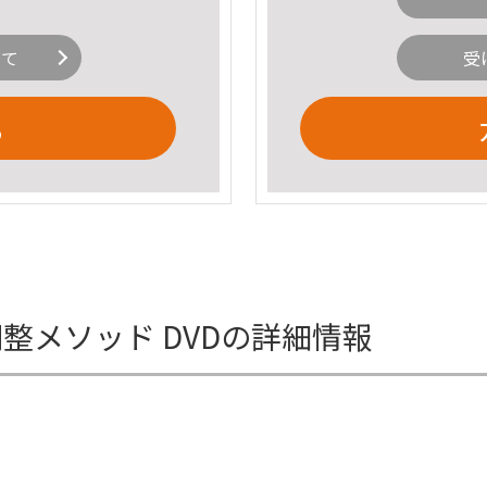
いて
受
る
調整メソッド DVDの詳細情報