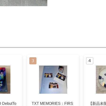
 DebutTo
TXT MEMORIES：FIRS
【新品未