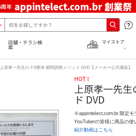
appintelect.com.br 創業祭
5周年
マイストア
店舗・チラシ検
索
上原孝一先生の FS整体 瞬間調整メソッド DVD【メーカー公式通販】
HOT !
上原孝一先生の
ド DVD
※appintelect.com.br 限定
YouTuberの皆様に商品
紹介動画はこちら