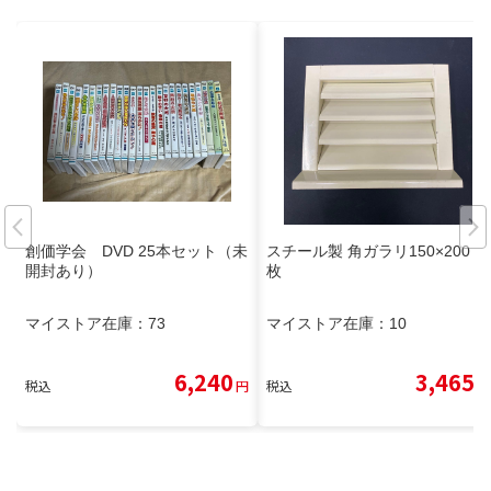
創価学会 DVD 25本セット（未
スチール製 角ガラリ150×200 2
開封あり）
枚
マイストア在庫：
73
マイストア在庫：
10
6,240
3,465
税込
円
税込
円