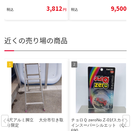
3,812
9,500
税込
円
税込
円
近くの売り場の商品
4尺アルミ脚立 大分市引き取
チョロＱ zeroNo.Z-01fスカイラ
り限定
インスーパーシルエット （Q05
690