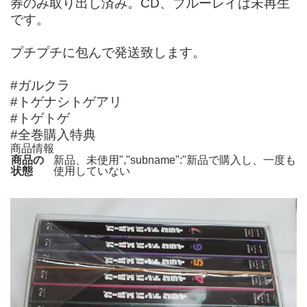
券のみ取り出し済み。CD、ブルーレイは未再生
です。
プチプチに包んで発送致します。
#ガルクラ
#トゲナシトゲアリ
#トゲトゲ
#全巻購入特典
商品情報
商品の
新品、未使用","subname":"新品で購入し、一度も
状態
使用していない