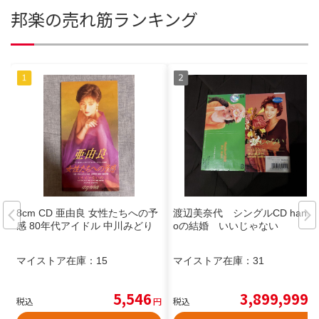
邦楽の売れ筋ランキング
8cm CD 亜由良 女性たちへの予
渡辺美奈代 シングルCD hanak
感 80年代アイドル 中川みどり
oの結婚 いいじゃない
マイストア在庫：
15
マイストア在庫：
31
5,546
3,899,999
税込
円
税込
円