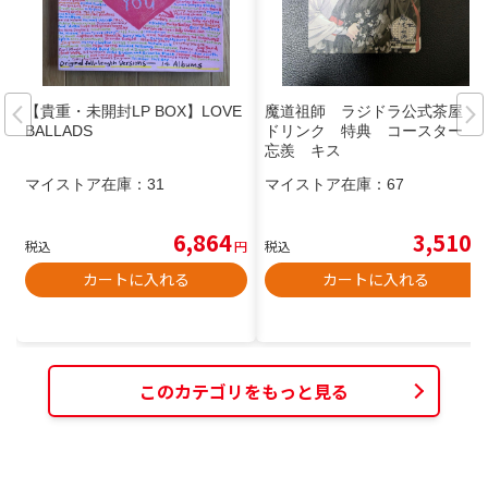
【貴重・未開封LP BOX】LOVE
魔道祖師 ラジドラ公式茶屋
BALLADS
ドリンク 特典 コースター
忘羨 キス
マイストア在庫：
31
マイストア在庫：
67
6,864
3,510
税込
円
税込
円
カートに入れる
カートに入れる
このカテゴリをもっと見る