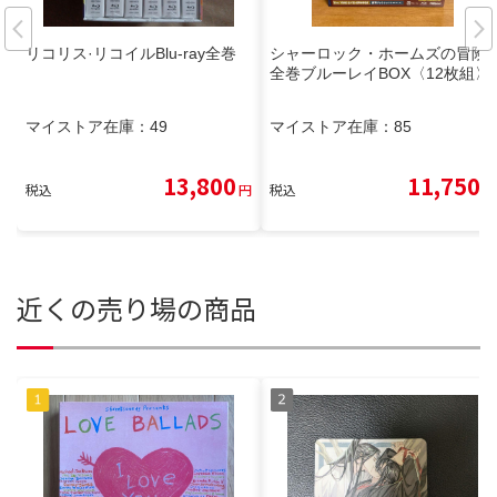
リコリス·リコイルBlu-ray全巻
シャーロック・ホームズの冒険
全巻ブルーレイBOX〈12枚組〉
マイストア在庫：
49
マイストア在庫：
85
13,800
11,750
税込
円
税込
円
近くの売り場の商品