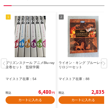
プリズンスクール アニメBlu-ray
ライオン・キング ブルーレイ ト
全巻セット 監獄学園
リロジーセット
マイストア在庫：
54
マイストア在庫：
88
6,480
2,835
税込
円
税込
円
カートに入れる
カートに入れる