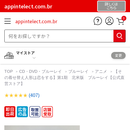
詳しくは
appintelect.com.br
こちら
0
appintelect.com.br
マイストア
変更
TOP
CD・DVD・ブルーレイ
ブルーレイ
アニメ
【そ
の着せ替え人形は恋をする】第1期 北米版 ブルーレイ【公式直
営ストア】
(407)