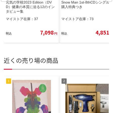
元気の学校2023 Edition（DV
Snow Man 1st-8thCDシングル
D）健康の本質に迫る12のイン
購入特典つき
タビュー集
マイストア在庫：
37
マイストア在庫：
73
7,098
4,851
税込
円
税込
円
近くの売り場の商品