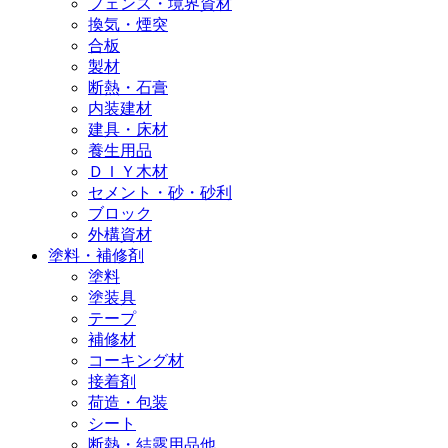
フェンス・境界資材
換気・煙突
合板
製材
断熱・石膏
内装建材
建具・床材
養生用品
ＤＩＹ木材
セメント・砂・砂利
ブロック
外構資材
塗料・補修剤
塗料
塗装具
テープ
補修材
コーキング材
接着剤
荷造・包装
シート
断熱・結露用品他