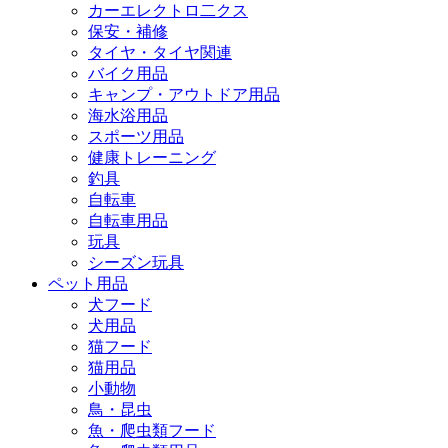
カーエレクトロ二クス
保安・補修
タイヤ・タイヤ関連
バイク用品
キャンプ・アウトドア用品
海水浴用品
スポーツ用品
健康トレーニング
釣具
自転車
自転車用品
玩具
シーズン玩具
ペット用品
犬フード
犬用品
猫フード
猫用品
小動物
鳥・昆虫
魚・爬虫類フード