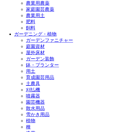
農業用農薬
家庭園芸農薬
農業用土
肥料
飼料
ガーデニング・植物
ガーデンファニチャー
庭園資材
屋外床材
ガーデン装飾
鉢・プランター
用土
育成園芸用品
土農具
刈払機
噴霧器
園芸機器
散水用品
雪かき用品
植物
種