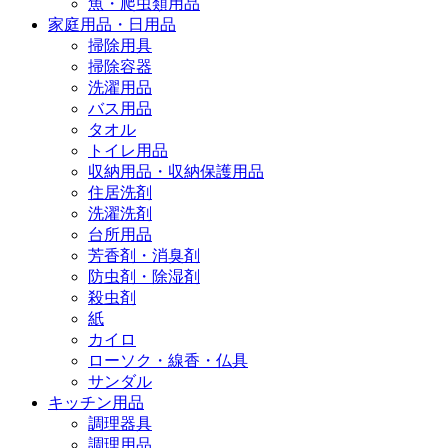
魚・爬虫類用品
家庭用品・日用品
掃除用具
掃除容器
洗濯用品
バス用品
タオル
トイレ用品
収納用品・収納保護用品
住居洗剤
洗濯洗剤
台所用品
芳香剤・消臭剤
防虫剤・除湿剤
殺虫剤
紙
カイロ
ローソク・線香・仏具
サンダル
キッチン用品
調理器具
調理用品