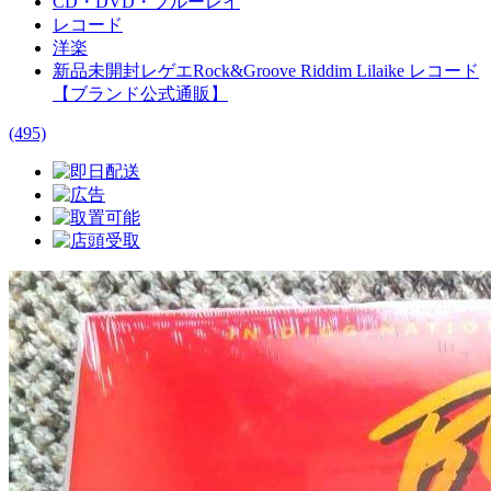
CD・DVD・ブルーレイ
レコード
洋楽
新品未開封レゲエRock&Groove Riddim Lilaike レコード
【ブランド公式通販】
(495)