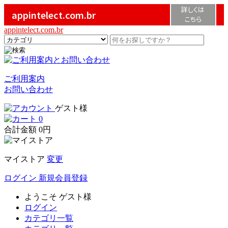
詳しくは
appintelect.com.br
こちら
appintelect.com.br
ご利用案内
お問い合わせ
ゲスト様
0
合計金額
0円
マイストア
変更
ログイン
新規会員登録
ようこそ
ゲスト様
ログイン
カテゴリ一覧