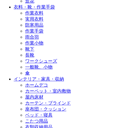
造花
衣料・靴・作業手袋
作業衣料
実用衣料
防寒用品
作業手袋
雨合羽
作業小物
靴下
長靴
ワークシューズ
一般靴、小物
傘
インテリア・家具・収納
ホームデコ
カーペット・室内敷物
屋内床材
カーテン・ブラインド
座布団・クッション
ベッド・寝具
こたつ用品
衣類収納用品