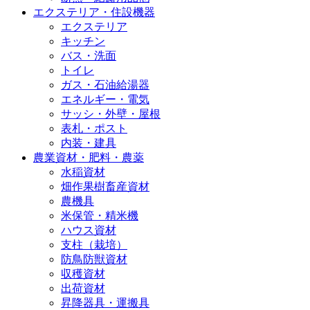
エクステリア・住設機器
エクステリア
キッチン
バス・洗面
トイレ
ガス・石油給湯器
エネルギー・電気
サッシ・外壁・屋根
表札・ポスト
内装・建具
農業資材・肥料・農薬
水稲資材
畑作果樹畜産資材
農機具
米保管・精米機
ハウス資材
支柱（栽培）
防鳥防獣資材
収穫資材
出荷資材
昇降器具・運搬具