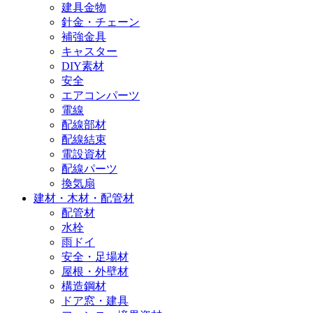
建具金物
針金・チェーン
補強金具
キャスター
DIY素材
安全
エアコンパーツ
電線
配線部材
配線結束
電設資材
配線パーツ
換気扇
建材・木材・配管材
配管材
水栓
雨ドイ
安全・足場材
屋根・外壁材
構造鋼材
ドア窓・建具