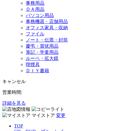
事務用品
ＯＡ用品
パソコン用品
事務機器・店舗用品
オフィス家具・収納
ファイル
ノート・伝票・封筒
慶弔・賞状用品
筆記・学童用品
ルーペ・拡大鏡
喫煙具
ＤＩＹ書籍
キャンセル
営業時間:
詳細を見る
マイストア
変更
TOP