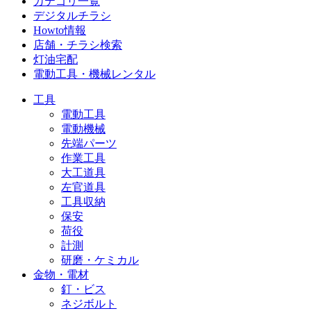
カテゴリ一覧
デジタルチラシ
Howto情報
店舗・チラシ検索
灯油宅配
電動工具・機械レンタル
工具
電動工具
電動機械
先端パーツ
作業工具
大工道具
左官道具
工具収納
保安
荷役
計測
研磨・ケミカル
金物・電材
釘・ビス
ネジボルト