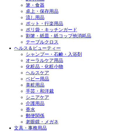
箸・食器
卓上・保存用品
流し用品
ポット・行楽用品
ポリ袋・キッチンガード
割箸・紙皿・紙コップ他消耗品
テーブルクロス
ヘルス＆ビューティー
シャンプー・石鹸・入浴剤
オーラルケア用品
化粧品・化粧小物
ヘルスケア
ベビー用品
美粧用品
手芸・和洋裁
シニアケア
介護用品
香水
郵便関係
老眼鏡・メガネ
文具・事務用品