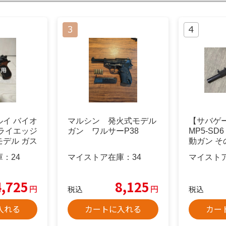
イ バイオ
マルシン 発火式モデル
【サバケ
ライエッジ
ガン ワルサーP38
MP5-SD
デル ガス
動ガン 
庫：
24
マイストア在庫：
34
マイスト
4,725
8,125
円
円
税込
税込
入れる
カートに入れる
カー