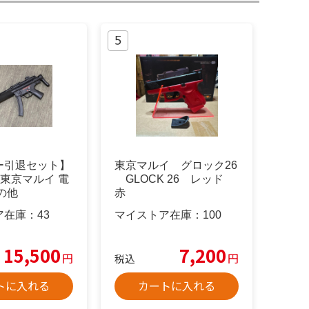
゙ー引退セット】
東京マルイ グロック26
6 東京マルイ 電
GLOCK 26 レッド
その他
赤
ア在庫：
43
マイストア在庫：
100
15,500
7,200
円
円
税込
トに入れる
カートに入れる