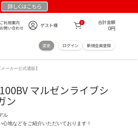
詳しくは
こちら
合計金額
ご利用案内
0
ゲスト様
0円
お問い合わせ
変更
ログイン
新規会員登録
ン【メーカー公式通販】
M1100BV マルゼンライブシ
ガン
モデル
の使い心地などをご紹介いただいております！