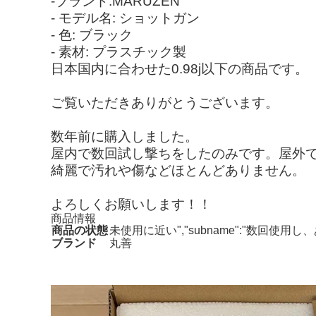
-ブランド:MARUZEN
- モデル名: ショットガン
- 色: ブラック
- 素材: プラスチック製
日本国内に合わせた0.98j以下の商品です。
ご覧いただきありがとうございます。
数年前に購入しました。
屋内で数回試し撃ちをしたのみです。屋外
綺麗で汚れや傷などほとんどありません。
よろしくお願いします！！
商品情報
商品の状態
未使用に近い","subname":"数回使
ブランド
丸善