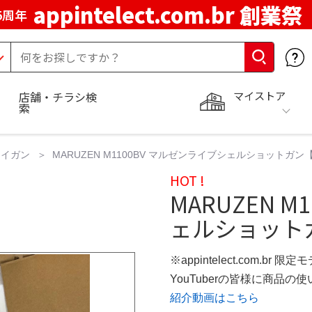
appintelect.com.br 創業祭
5周年
マイストア
店舗・チラシ検
索
トイガン
MARUZEN M1100BV マルゼンライブシェルショットガ
HOT !
MARUZEN 
ェルショット
※appintelect.com.br 限定
YouTuberの皆様に商品
紹介動画はこちら