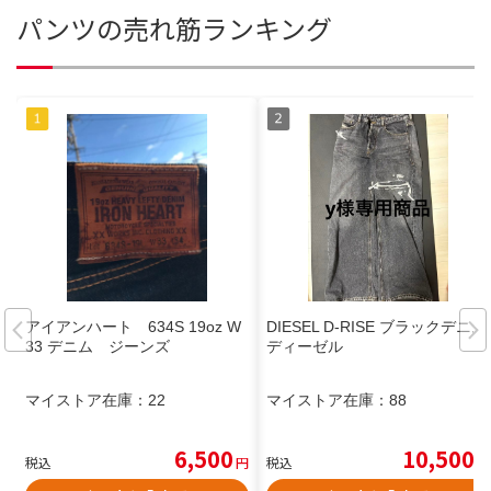
パンツの売れ筋ランキング
アイアンハート 634S 19oz W
DIESEL D-RISE ブラックデニム
33 デニム ジーンズ
ディーゼル
マイストア在庫：
22
マイストア在庫：
88
6,500
10,500
税込
円
税込
円