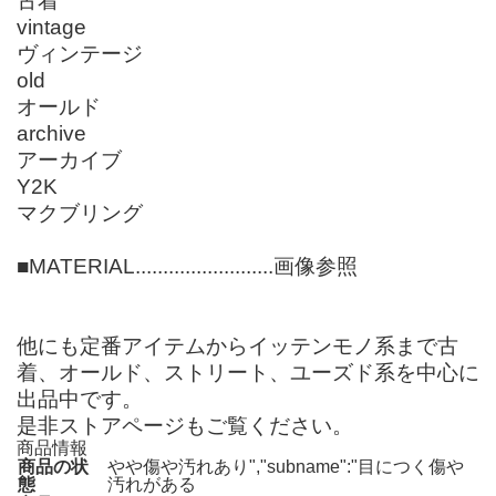
古着
vintage
ヴィンテージ
old
オールド
archive
アーカイブ
Y2K
マクブリング
■MATERIAL.........................画像参照
他にも定番アイテムからイッテンモノ系まで古
着、オールド、ストリート、ユーズド系を中心に
出品中です。
是非ストアページもご覧ください。
商品情報
商品の状
やや傷や汚れあり","subname":"目につく傷や
態
汚れがある