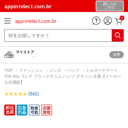
詳しくは
appintelect.com.br
こちら
0
appintelect.com.br
マイストア
変更
TOP
ファッション
メンズ
パンツ
トルネードマート
Y2K 00s フレア ブラックデニム パンツ グランジ 古着【メーカー
公式通販】
(942)