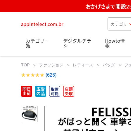
おかげさまで開設2
appintelect.com.br
カテゴリ一
デジタルチラ
Howto情
覧
シ
報
TOP
ファッション
レディース
バッグ
フ
(626)