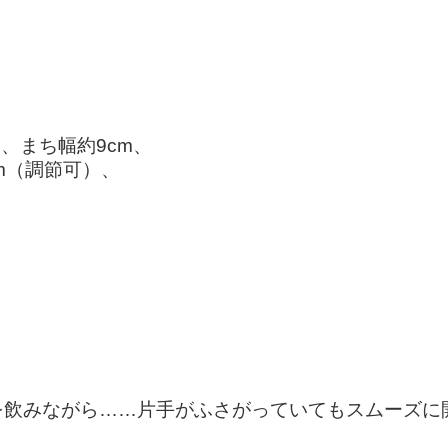
m、まち幅約9cm、
cm（調節可）、
を飲みながら……片手がふさがっていてもスムーズに