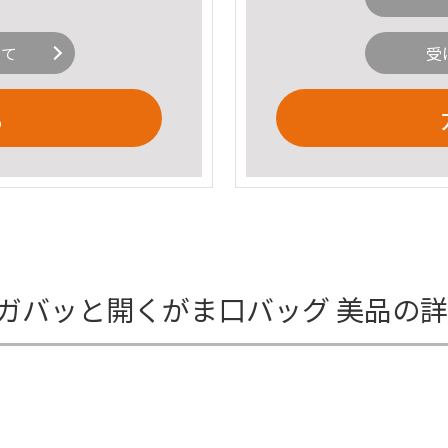
いて
受
る
ガバッと開くがま口バッグ 美品の