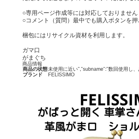
○専用ページ作成等には対応しておりません
○コメント（質問）最中でも購入ボタンを押
梱包にはリサイクル資材を利用します。
ガマ口
がまぐち
商品情報
商品の状態
未使用に近い","subname":"数回使
ブランド
FELISSIMO