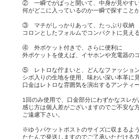
② 一瞬でがばっと開いて、中身が見やす
何がどこに入っているのか一瞬で探すこと
③ マチがしっかりあって、たっぷり収納
コロンとしたフォルムでコンパクトに見え
④ 外ポケット付きで、さらに便利に
外ポケットを使えば、イヤホンや充電器の
⑤ レトロな佇まいと、どんなファッショ
シボ入りの生地を使用、味わい深い本革に
口金はレトロな雰囲気を演出するアンティ
1回のみ使用で、口金部分にわずかなスレ
感じ方は個人差がございますのでご不安な
ご遠慮下さい。
※ゆうパケットポストのサイズに収まるよ
たたんで発送しますのでご了承いただける