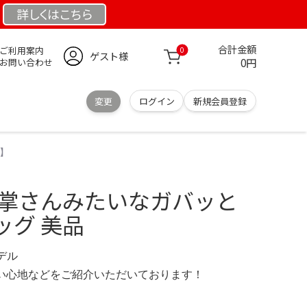
詳しくは
こちら
合計金額
ご利用案内
0
ゲスト様
0円
お問い合わせ
変更
ログイン
新規会員登録
】
車掌さんみたいなガバッと
ッグ 美品
モデル
の使い心地などをご紹介いただいております！