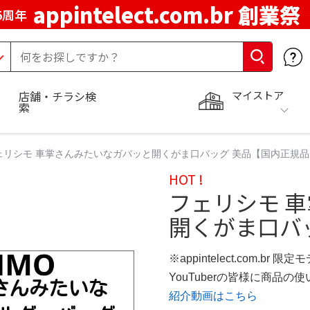
appintelect.com.br 創業祭
5周年
マイストア
店舗・チラシ検
索
ェリシモ 車掌さんみたいなガバッと開くがま口バッグ 美品【国内正規品
HOT !
フェリシモ 
開くがま口バ
※appintelect.com.br 限定
YouTuberの皆様に商品
紹介動画はこちら