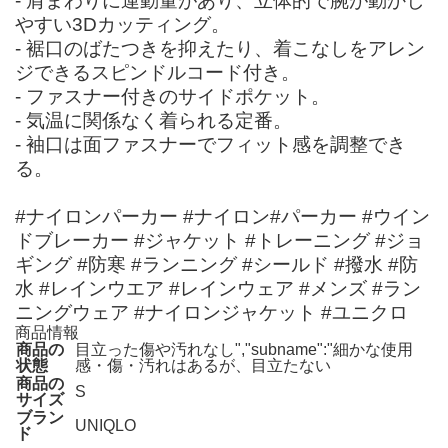
- 肩まわりに運動量があり、立体的で腕が動かし
やすい3Dカッティング。
- 裾口のばたつきを抑えたり、着こなしをアレン
ジできるスピンドルコード付き。
- ファスナー付きのサイドポケット。
- 気温に関係なく着られる定番。
- 袖口は面ファスナーでフィット感を調整でき
る。
#ナイロンパーカー #ナイロン#パーカー #ウイン
ドブレーカー #ジャケット #トレーニング #ジョ
ギング #防寒 #ランニング #シールド #撥水 #防
水 #レインウエア #レインウェア #メンズ #ラン
ニングウェア #ナイロンジャケット #ユニクロ
商品情報
商品の
目立った傷や汚れなし","subname":"細かな使用
状態
感・傷・汚れはあるが、目立たない
商品の
S
サイズ
ブラン
UNIQLO
ド