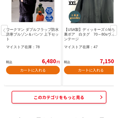
ワークマン ダブルフラップ防水
【USA製】ディッキーズ☆MA-1
防寒ブルゾン＆パンツ 上下セッ
裏ボア 白タグ 70～80sヴィ
ト
ンテージ
マイストア在庫：
78
マイストア在庫：
47
6,480
7,150
税込
円
税込
円
カートに入れる
カートに入れる
このカテゴリをもっと見る