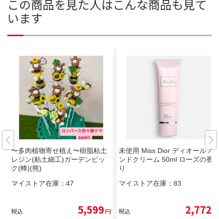
この商品を見た人はこんな商品も見て
います
〜多肉植物寄せ植え〜樹脂粘土
未使用 Miss Dior ディオール ハ
レジン(粘土細工)ガーデンピッ
ンドクリーム 50ml ローズの香
ク(蜂)(熊)
り
マイストア在庫：
47
マイストア在庫：
83
5,599
2,772
税込
円
税込
円