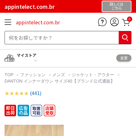
詳しくは
appintelect.com.br
こちら
0
appintelect.com.br
マイストア
変更
TOP
ファッション
メンズ
ジャケット・アウター
DANTON インナーダウン サイズ40【ブランド公式通販】
(441)