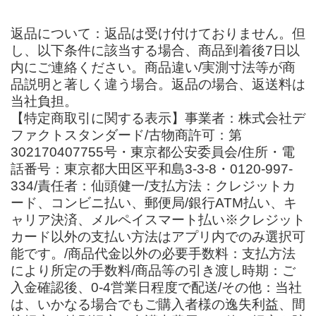
返品について：返品は受け付けておりません。但
し、以下条件に該当する場合、商品到着後7日以
内にご連絡ください。商品違い/実測寸法等が商
品説明と著しく違う場合。返品の場合、返送料は
当社負担。
【特定商取引に関する表示】事業者：株式会社デ
ファクトスタンダード/古物商許可：第
302170407755号・東京都公安委員会/住所・電
話番号：東京都大田区平和島3-3-8・0120-997-
334/責任者：仙頭健一/支払方法：クレジットカ
ード、コンビニ払い、郵便局/銀行ATM払い、キ
ャリア決済、メルペイスマート払い※クレジット
カード以外の支払い方法はアプリ内でのみ選択可
能です。/商品代金以外の必要手数料：支払方法
により所定の手数料/商品等の引き渡し時期：ご
入金確認後、0-4営業日程度で配送/その他：当社
は、いかなる場合でもご購入者様の逸失利益、間