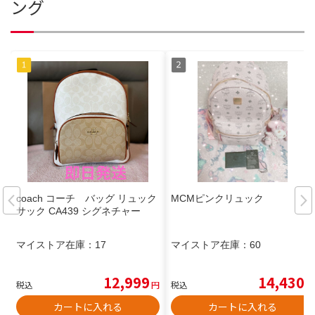
ング
coach コーチ バッグ リュック
MCMピンクリュック
サック CA439 シグネチャー
マイストア在庫：
17
マイストア在庫：
60
12,999
14,430
税込
円
税込
円
カートに入れる
カートに入れる