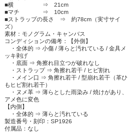
■横 ⇒ 21cm
■マチ ⇒ 10cm
■ストラップの長さ ⇒ 約78cm（実寸サイ
ズ）
素材：モノグラム・キャンバス
コンディションの備考：【外側】
・全体的 ⇒ 小傷 / 薄らと汚れている / 金具メ
ッキ剥げ
・底面 ⇒ 角擦れ目立つが破れなし
・ストラップ ⇒ 角擦れ若干 / ヒビ割れ
・メイン口 ⇒ 角擦れ若干 / 型崩れ若干（革ひ
もヒビ割れ若干）
・ヌメ革 ⇒ 薄らとした雨染み / 焼けがあり、
アメ色に変色
【内側】
・全体的 ⇒ 薄らと汚れている
製造番号・刻印：SP1926
付属品：なし