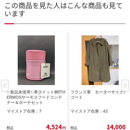
この商品を見た人はこんな商品も見て
います
✨新品未使用✨希少ドット柄❗TH
フランス軍 モーターサイクル
ERMOSサーモスフードコンテ
コート
ナー＆ポーチセット
マイストア在庫：
7
マイストア在庫：
43
4,524
14,000
税込
円
税込
円