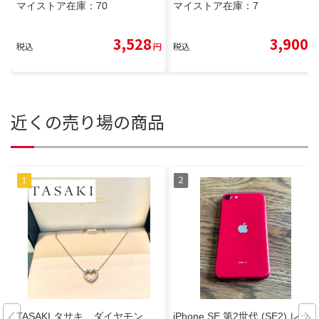
マイストア在庫：
70
マイストア在庫：
7
3,528
3,900
税込
円
税込
円
近くの売り場の商品
TASAKI タサキ ダイヤモン
iPhone SE 第2世代 (SE2) レッ