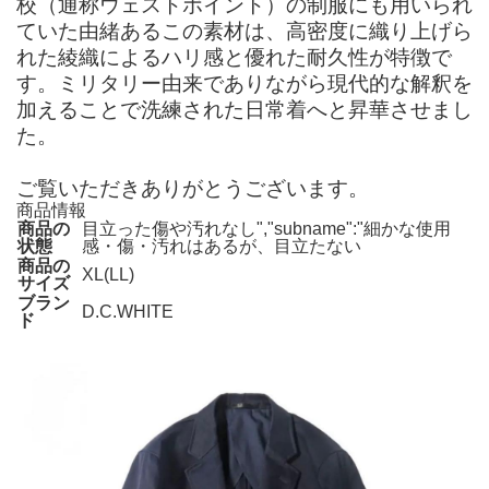
校（通称ウェストポイント）の制服にも用いられ
ていた由緒あるこの素材は、高密度に織り上げら
れた綾織によるハリ感と優れた耐久性が特徴で
す。ミリタリー由来でありながら現代的な解釈を
加えることで洗練された日常着へと昇華させまし
た。
ご覧いただきありがとうございます。
商品情報
商品の
目立った傷や汚れなし","subname":"細かな使用
状態
感・傷・汚れはあるが、目立たない
商品の
XL(LL)
サイズ
ブラン
D.C.WHITE
ド