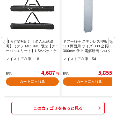
【あす楽対応】【名入れ刺繍
ドアー取手 ステンレス押板 No.
可】ミズノ MIZUNO 限定【グロ
110 両面用 サイズ:300 全長(Ｌ):
ーバルエリート】USAバットケ
300mm 仕上:電解研磨 シロクマ
ース 2本入れ 野球・ソフトボー
マイストア在庫：
18
マイストア在庫：
54
ル ノックバット収納可能 2本入
り 硬式・軟式 バット入れ バッ
ク 部活 試合 遠征 合宿 1FJTC9
4,687
5,855
税込
円
税込
円
13 25AW （2507oy）〇ネーム
加工対応 M15 2段刺繍不可
カートに入れる
カートに入れる
このカテゴリをもっと見る