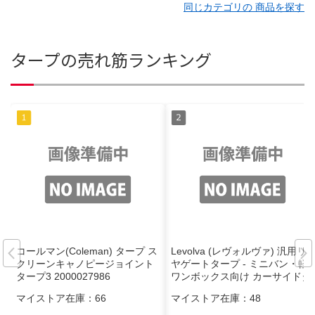
同じカテゴリの 商品を探す
タープの売れ筋ランキング
コールマン(Coleman) タープ ス
Levolva (レヴォルヴァ) 汎用リ
クリーンキャノピージョイント
ヤゲートタープ - ミニバン・軽
タープ3 2000027986
ワンボックス向け カーサイドタ
ープ カーサイドテント 日よけ
マイストア在庫：
66
マイストア在庫：
48
車中泊