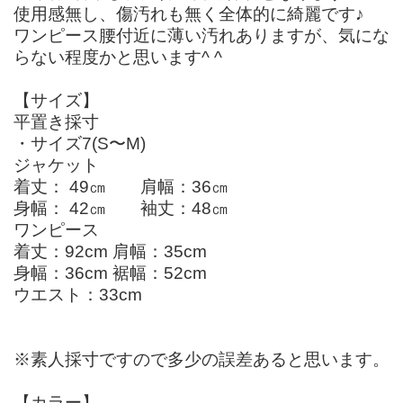
使用感無し、傷汚れも無く全体的に綺麗です♪
ワンピース腰付近に薄い汚れありますが、気にな
らない程度かと思います^ ^
【サイズ】
平置き採寸
・サイズ7(S〜M)
ジャケット
着丈： 49㎝ 肩幅：36㎝
身幅： 42㎝ 袖丈：48㎝
ワンピース
着丈：92cm 肩幅：35cm
身幅：36cm 裾幅：52cm
ウエスト：33cm
※素人採寸ですので多少の誤差あると思います。
【カラー】