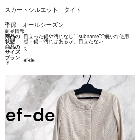
スカートシルエット···タイト
季節···オールシーズン
商品情報
商品の
目立った傷や汚れなし","subname":"細かな使用
状態
感・傷・汚れはあるが、目立たない
商品の
S
サイズ
ブラン
ef-de
ド