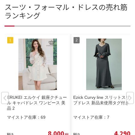
スーツ・フォーマル・ドレスの売れ筋
ランキング
ERUKEI エルケイ 銀座クチュー
Ezick Curvy line スリットスリー
ル キャバドレス ワンピース 美
ブドレス 新品未使用タグ付き
品 2
マイストア在庫：
69
マイストア在庫：
7
8,000
4,290
税込
円
税込
円