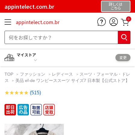
詳しくは
appintelect.com.br
こちら
0
appintelect.com.br
マイストア
変更
TOP
ファッション
レディース
スーツ・フォーマル・ドレ
ス
美品 ef-de ワンピーススーツ サイズ7 日本製【公式ストア】
(515)