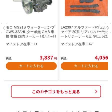
モコ MG21S ウォーターポンプ
LA2397 アルファード/ヴェルフ
GWS-32AHL ターボ無 GMB 車
ァイア 20系 リアバンパー/サポ
検 交換 国内メーカー H14.4～H
ートリテーナー 6点 /純正 52155
18.2 送料無料
-58020 ANH20W ANH25W GGH
マイストア在庫：
11
マイストア在庫：
47
20W GGH25W
3,837
4,056
税込
円
税込
円
カートに入れる
カートに入れる
このカテゴリをもっと見る