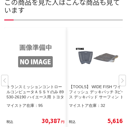
この商品を見た人はこんな商品も見て
います
トランスミッションコントロー
【TOOLS】 WIDE FISH ワイド
ルコンピュータＡＳＳＹのみ 89
フィッシュ デッキパッチ 3ピー
530-26190 ハイエース用 トヨタ
ス デッキパッド サーフィン ト
純正部品
ラクション STONE ツールス
マイストア在庫：
95
マイストア在庫：
32
デッキパッド
30,387
5,616
税込
円
税込
円