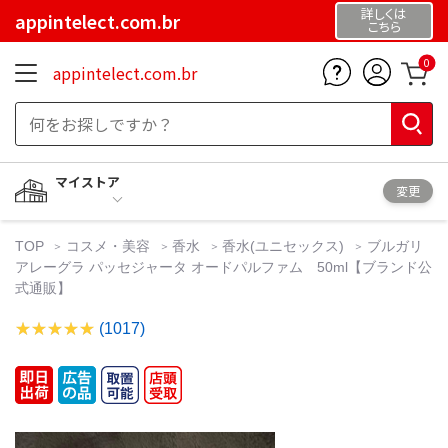
詳しくは
appintelect.com.br
こちら
0
appintelect.com.br
マイストア
変更
TOP
コスメ・美容
香水
香水(ユニセックス)
ブルガリ
アレーグラ パッセジャータ オードパルファム 50ml【ブランド公
式通販】
(1017)