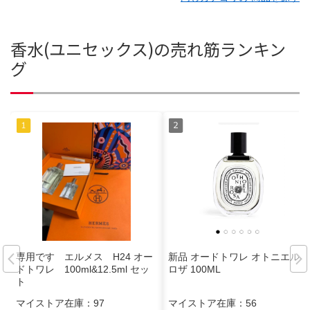
香水(ユニセックス)の売れ筋ランキン
グ
専用です エルメス H24 オー
新品 オードトワレ オトニエル
ドトワレ 100ml&12.5ml セッ
ロザ 100ML
ト
マイストア在庫：
97
マイストア在庫：
56