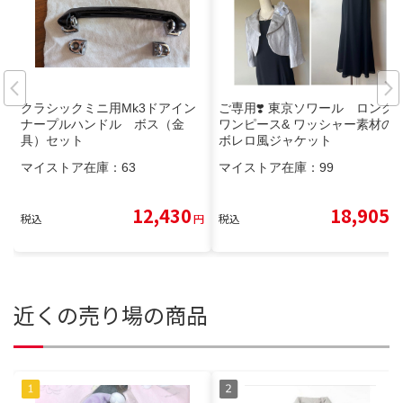
クラシックミニ用Mk3ドアイン
ご専用❣️ 東京ソワール ロング
ナープルハンドル ボス（金
ワンピース& ワッシャー素材の
具）セット
ボレロ風ジャケット
マイストア在庫：
63
マイストア在庫：
99
12,430
18,905
税込
円
税込
円
近くの売り場の商品