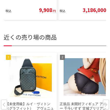
9,908
3,186,000
税込
円
税込
円
近くの売り場の商品
【未使用級】ルイ・ヴィトン
正規品 未開封フィギュア アルタ
（グラフィット） アヴェニュ
ー 千斗いすず 甘城ブリリアント