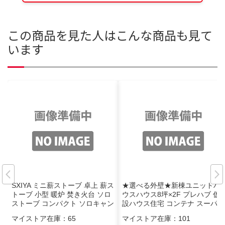
この商品を見た人はこんな商品も見て
います
SXIYA ミニ薪ストーブ 卓上 薪ス
★選べる外壁★新棟ユニットハ
トーブ 小型 暖炉 焚き火台 ソロ
ウスハウス8坪×2F プレハブ 仮
ストーブ コンパクト ソロキャン
設ハウス住宅 コンテナ スーパー
プ ストーブ 軽量 煙突付き ミニ
ハウス 茨城 栃木 群馬 埼玉 千葉
マイストア在庫：
65
マイストア在庫：
101
テ
神奈川 福島