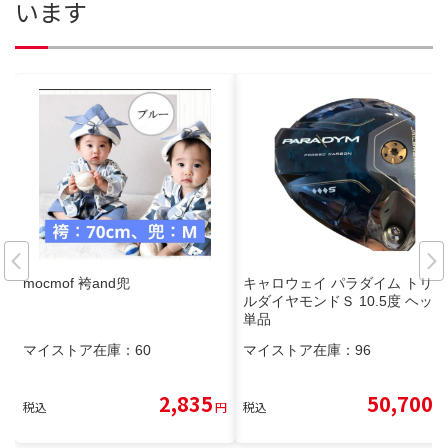
います
mocmof 袴and兜
キャロウェイ パラダイム トリプ
ルダイヤモンドＳ 10.5度 ヘッド
単品
マイストア在庫：
60
マイストア在庫：
96
2,835
50,700
税込
円
税込
円