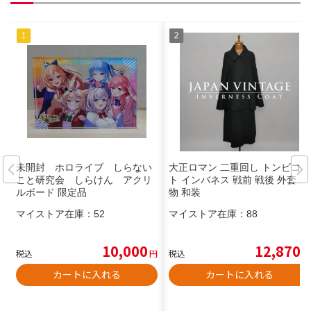
未開封 ホロライブ しらない
大正ロマン 二重回し トンビコー
こと研究会 しらけん アクリ
ト インバネス 戦前 戦後 外套 着
ルボード 限定品
物 和装
マイストア在庫：
52
マイストア在庫：
88
10,000
12,870
税込
円
税込
円
カートに入れる
カートに入れる