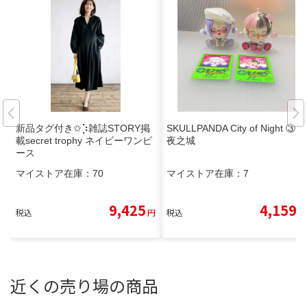
新品タグ付き✩︎⡱雑誌STORY掲
SKULLPANDA City of Night ③
載secret trophy ネイビーワンピ
夜之城
ース
マイストア在庫：
70
マイストア在庫：
7
9,425
4,159
税込
円
税込
円
近くの売り場の商品