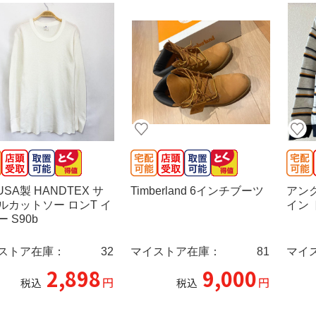
 USA製 HANDTEX サ
Timberland 6インチブーツ
アン
ルカットソー ロンT イ
イン
 S90b
ストア在庫：
32
マイストア在庫：
81
マイ
2,898
9,000
円
円
税込
税込