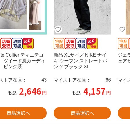
ite Collier ディニテコ
新品 XLサイズ NIKE ナイ
ジェ
 ツイード風カーディ
キ ウーブン ストレートパ
ェア
 ピンク系
ンツ ブラック XL
ストア在庫：
43
マイストア在庫：
66
マイ
2,646
4,157
円
円
税込
税込
商品選択へ
商品選択へ