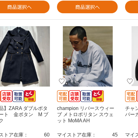
商品選択へ
商品選択へ
品】ZARA ダブルボタ
champion リバースウィー
チャン
ート 金ボタン M ブ
ブ メトロポリタン スウェ
パー
ク
ット MoMA AH
ストア在庫：
60
マイストア在庫：
45
マイ