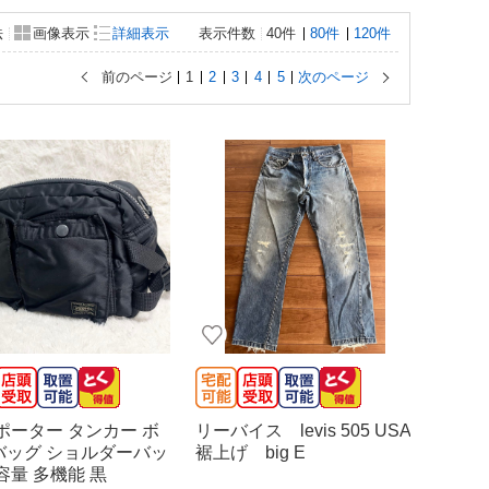
法
画像表示
詳細表示
表示件数
40件
80件
120件
前のページ
1
2
3
4
5
次のページ
ポーター タンカー ボ
リーバイス levis 505 USA
バッグ ショルダーバッ
裾上げ big E
容量 多機能 黒