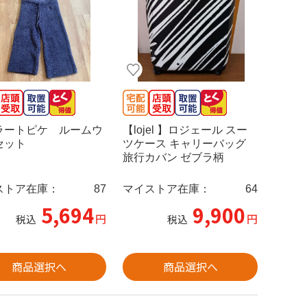
ラートピケ ルームウ
【lojel 】ロジェール スー
セット
ツケース キャリーバッグ
旅行カバン ゼブラ柄
ストア在庫：
87
マイストア在庫：
64
5,694
9,900
円
円
税込
税込
商品選択へ
商品選択へ