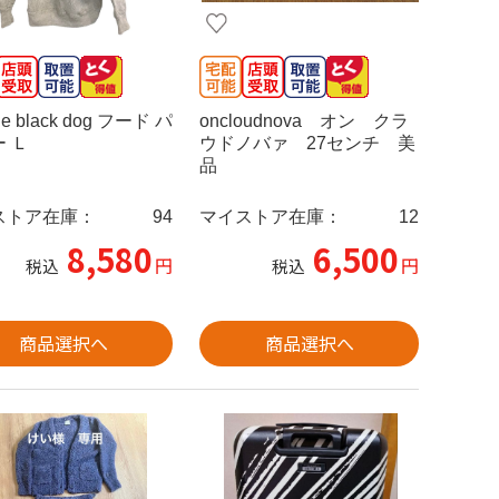
the black dog フード パ
oncloudnova オン クラ
 Ｌ
ウドノバァ 27センチ 美
品
ストア在庫：
94
マイストア在庫：
12
8,580
6,500
円
円
税込
税込
商品選択へ
商品選択へ