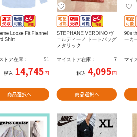
eme Loose Fit Flannel
STEPHANE VERDINO ヴ
90s 
d Shirt
ェルディーノ トートバッグ
ーカー
メタリック
ストア在庫：
51
マイストア在庫：
7
マイ
14,745
4,095
円
円
税込
税込
商品選択へ
商品選択へ