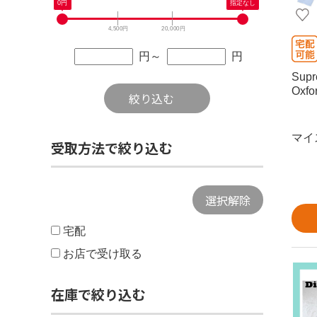
0
円
指定なし
4,500円
20,000円
円
～
円
Supr
Oxfor
絞り込む
マイ
受取方法で絞り込む
選択解除
宅配
お店で受け取る
在庫で絞り込む