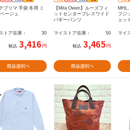
テプリマ 手袋 冬用 ミ
【Mila Owen】ルーズフィ
MHL
 ベージュ
ットセンタープレスワイド
フジ
バギーパンツ
ェット
ストア在庫：
30
マイストア在庫：
50
マイ
3,416
3,465
円
円
税込
税込
商品選択へ
商品選択へ