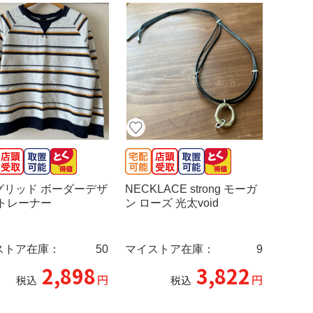
グリッド ボーダーデザ
NECKLACE strong モーガ
 トレーナー
ン ローズ 光太void
ストア在庫：
50
マイストア在庫：
9
2,898
3,822
円
円
税込
税込