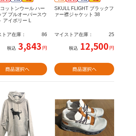
. コットンウール ハー
SKULL FLIGHT ブラックフ
ップ プルオーバースウ
ァー襟ジャケット 38
 アイボリー L
ストア在庫：
86
マイストア在庫：
25
3,843
12,500
円
円
税込
税込
商品選択へ
商品選択へ