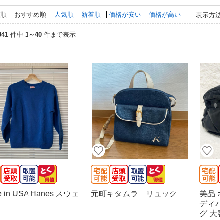
び順
おすすめ順
人気順
新着順
価格が安い
価格が高い
表示方
041
件中
1～40
件まで表示
e in USA Hanes スウェ
元町キタムラ リュック
美品 
ディ
グ 大