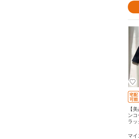
【美
ンコ
ラッ
マイ