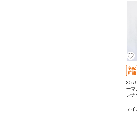
80s
ーマ
ンナー
マイ