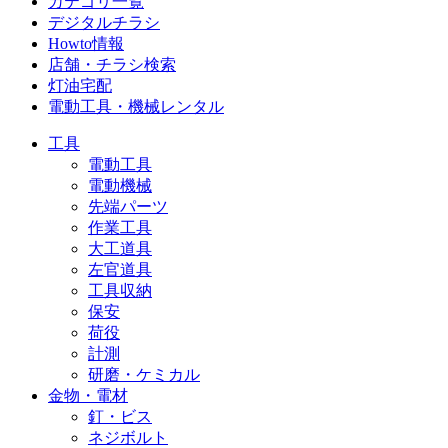
カテゴリ一覧
デジタルチラシ
Howto情報
店舗・チラシ検索
灯油宅配
電動工具・機械レンタル
工具
電動工具
電動機械
先端パーツ
作業工具
大工道具
左官道具
工具収納
保安
荷役
計測
研磨・ケミカル
金物・電材
釘・ビス
ネジボルト