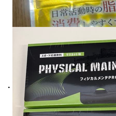
3,969
円
カートに入れる
眼皇プレミアム 60粒入 2袋
マイストア在庫：
55
税込
3,150
円