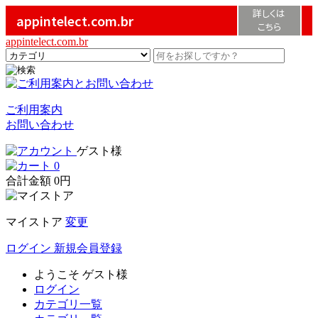
詳しくは
appintelect.com.br
こちら
appintelect.com.br
ご利用案内
お問い合わせ
ゲスト様
0
合計金額
0円
マイストア
変更
ログイン
新規会員登録
ようこそ
ゲスト様
ログイン
カテゴリ一覧