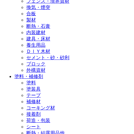
フェンス・境界資材
換気・煙突
合板
製材
断熱・石膏
内装建材
建具・床材
養生用品
ＤＩＹ木材
セメント・砂・砂利
ブロック
外構資材
塗料・補修剤
塗料
塗装具
テープ
補修材
コーキング材
接着剤
荷造・包装
シート
断熱・結露用品他