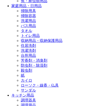
魚・爬虫類用品
家庭用品・日用品
掃除用具
掃除容器
洗濯用品
バス用品
タオル
トイレ用品
収納用品・収納保護用品
住居洗剤
洗濯洗剤
台所用品
芳香剤・消臭剤
防虫剤・除湿剤
殺虫剤
紙
カイロ
ローソク・線香・仏具
サンダル
キッチン用品
調理器具
調理用品