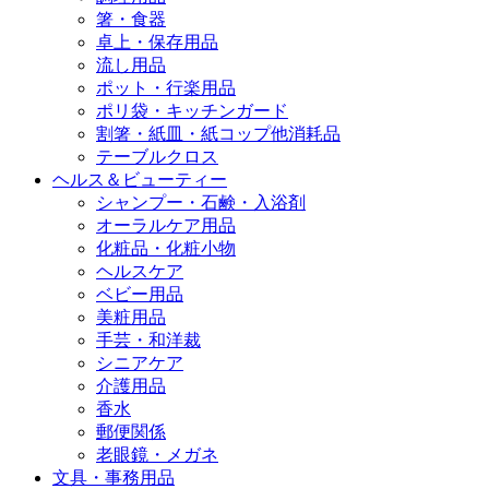
箸・食器
卓上・保存用品
流し用品
ポット・行楽用品
ポリ袋・キッチンガード
割箸・紙皿・紙コップ他消耗品
テーブルクロス
ヘルス＆ビューティー
シャンプー・石鹸・入浴剤
オーラルケア用品
化粧品・化粧小物
ヘルスケア
ベビー用品
美粧用品
手芸・和洋裁
シニアケア
介護用品
香水
郵便関係
老眼鏡・メガネ
文具・事務用品