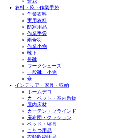
造花
衣料・靴・作業手袋
作業衣料
実用衣料
防寒用品
作業手袋
雨合羽
作業小物
靴下
長靴
ワークシューズ
一般靴、小物
傘
インテリア・家具・収納
ホームデコ
カーペット・室内敷物
屋内床材
カーテン・ブラインド
座布団・クッション
ベッド・寝具
こたつ用品
衣類収納用品