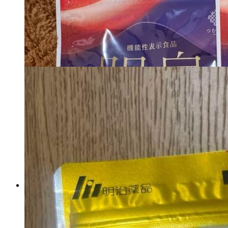
3,325
円
カートに入れる
セノッピー チュアブル 29
日分 ヨーグルト味
マイストア在庫：
29
税込