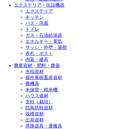
エクステリア・住設機器
エクステリア
キッチン
バス・洗面
トイレ
ガス・石油給湯器
エネルギー・電気
サッシ・外壁・屋根
表札・ポスト
内装・建具
農業資材・肥料・農薬
水稲資材
畑作果樹畜産資材
農機具
米保管・精米機
ハウス資材
支柱（栽培）
防鳥防獣資材
収穫資材
出荷資材
昇降器具・運搬具