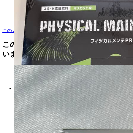
カートに入れる
このカテゴリをもっと見る
この商品を見た人はこんな商品も見て
います
シボラナイト2 30日分 2袋セッ
ト
マイストア在庫：
65
税込
2,520
円
カートに入れる