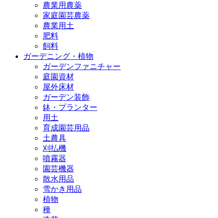
農業用農薬
家庭園芸農薬
農業用土
肥料
飼料
ガーデニング・植物
ガーデンファニチャー
庭園資材
屋外床材
ガーデン装飾
鉢・プランター
用土
育成園芸用品
土農具
刈払機
噴霧器
園芸機器
散水用品
雪かき用品
植物
種