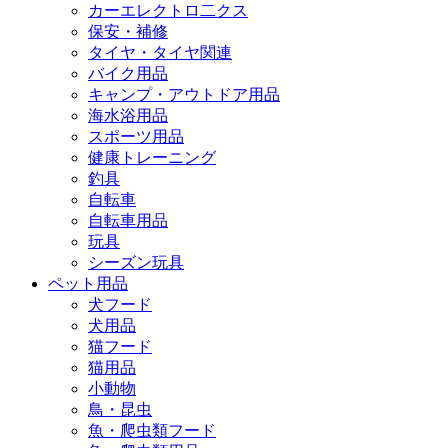
カーエレクトロ二クス
保安・補修
タイヤ・タイヤ関連
バイク用品
キャンプ・アウトドア用品
海水浴用品
スポーツ用品
健康トレーニング
釣具
自転車
自転車用品
玩具
シーズン玩具
ペット用品
犬フード
犬用品
猫フード
猫用品
小動物
鳥・昆虫
魚・爬虫類フード