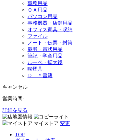
事務用品
ＯＡ用品
パソコン用品
事務機器・店舗用品
オフィス家具・収納
ファイル
ノート・伝票・封筒
慶弔・賞状用品
筆記・学童用品
ルーペ・拡大鏡
喫煙具
ＤＩＹ書籍
キャンセル
営業時間:
詳細を見る
マイストア
変更
TOP