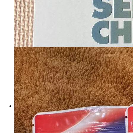
シードコムス エクオール 1ヶ
月分 equol
マイストア在庫：
89
税込