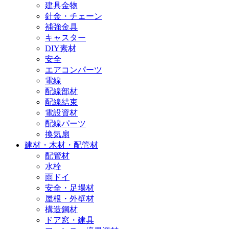
建具金物
針金・チェーン
補強金具
キャスター
DIY素材
安全
エアコンパーツ
電線
配線部材
配線結束
電設資材
配線パーツ
換気扇
建材・木材・配管材
配管材
水栓
雨ドイ
安全・足場材
屋根・外壁材
構造鋼材
ドア窓・建具