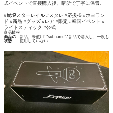
式イベントで直接購入後、暗所で丁寧に保管。
#崩壊スターレイル #スタレ #応援棒 #ホヨラン
ド #新品 #グッズ #レア #限定 #韓国イベント #
ライトスティック #公式
商品情報
商品の
新品、未使用","subname":"新品で購入し、一度も
状態
使用していない