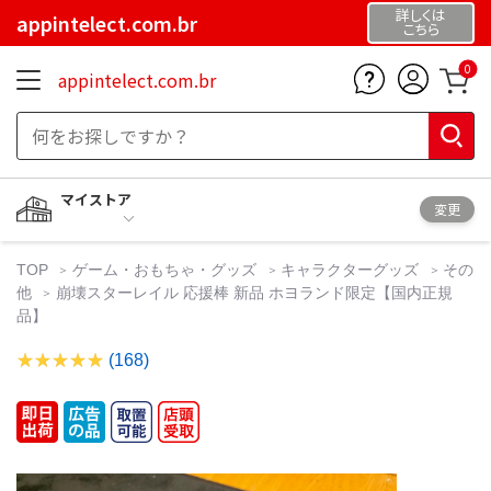
詳しくは
appintelect.com.br
こちら
0
appintelect.com.br
マイストア
変更
TOP
ゲーム・おもちゃ・グッズ
キャラクターグッズ
その
他
崩壊スターレイル 応援棒 新品 ホヨランド限定【国内正規
品】
(168)