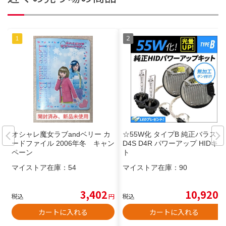
オシャレ魔女ラブandベリー カ
☆55W化 タイプB 純正バラスト
ードファイル 2006年冬 キャン
D4S D4R パワーアップ HIDキッ
ペーン
ト
マイストア在庫：
54
マイストア在庫：
90
3,402
10,920
税込
円
税込
円
カートに入れる
カートに入れる