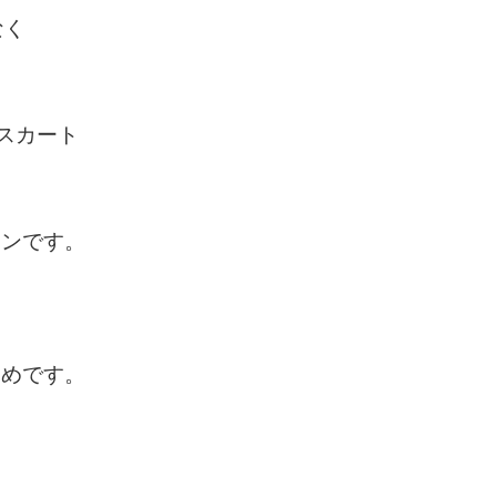
なく
ィスカート
インです。
すめです。