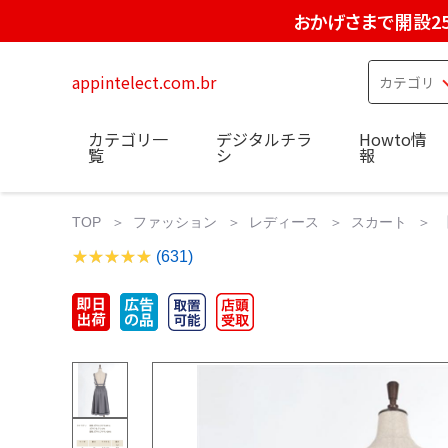
おかげさまで開設2
appintelect.com.br
カテゴリ一
デジタルチラ
Howto情
覧
シ
報
TOP
ファッション
レディース
スカート
(631)