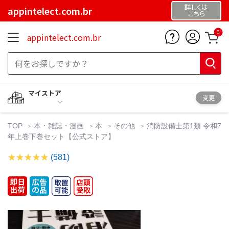
詳しくは
appintelect.com.br
こちら
0
appintelect.com.br
マイストア
変更
TOP
本・雑誌・漫画
本
その他
消防設備士第1類 令和7
年上巻下巻セット【公式ストア】
(581)