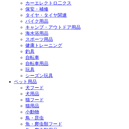
カーエレクトロ二クス
保安・補修
タイヤ・タイヤ関連
バイク用品
キャンプ・アウトドア用品
海水浴用品
スポーツ用品
健康トレーニング
釣具
自転車
自転車用品
玩具
シーズン玩具
ペット用品
犬フード
犬用品
猫フード
猫用品
小動物
鳥・昆虫
魚・爬虫類フード