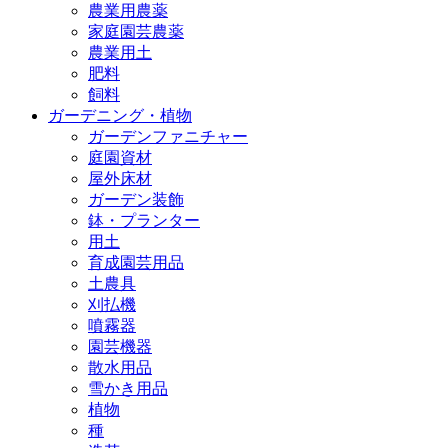
農業用農薬
家庭園芸農薬
農業用土
肥料
飼料
ガーデニング・植物
ガーデンファニチャー
庭園資材
屋外床材
ガーデン装飾
鉢・プランター
用土
育成園芸用品
土農具
刈払機
噴霧器
園芸機器
散水用品
雪かき用品
植物
種