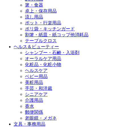
箸・食器
卓上・保存用品
流し用品
ポット・行楽用品
ポリ袋・キッチンガード
割箸・紙皿・紙コップ他消耗品
テーブルクロス
ヘルス＆ビューティー
シャンプー・石鹸・入浴剤
オーラルケア用品
化粧品・化粧小物
ヘルスケア
ベビー用品
美粧用品
手芸・和洋裁
シニアケア
介護用品
香水
郵便関係
老眼鏡・メガネ
文具・事務用品