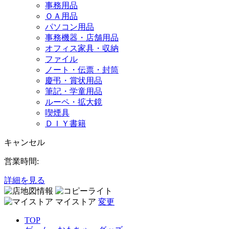
事務用品
ＯＡ用品
パソコン用品
事務機器・店舗用品
オフィス家具・収納
ファイル
ノート・伝票・封筒
慶弔・賞状用品
筆記・学童用品
ルーペ・拡大鏡
喫煙具
ＤＩＹ書籍
キャンセル
営業時間:
詳細を見る
マイストア
変更
TOP