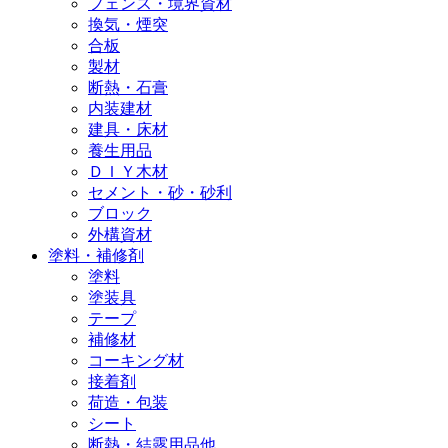
フェンス・境界資材
換気・煙突
合板
製材
断熱・石膏
内装建材
建具・床材
養生用品
ＤＩＹ木材
セメント・砂・砂利
ブロック
外構資材
塗料・補修剤
塗料
塗装具
テープ
補修材
コーキング材
接着剤
荷造・包装
シート
断熱・結露用品他