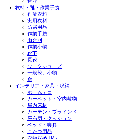
造花
衣料・靴・作業手袋
作業衣料
実用衣料
防寒用品
作業手袋
雨合羽
作業小物
靴下
長靴
ワークシューズ
一般靴、小物
傘
インテリア・家具・収納
ホームデコ
カーペット・室内敷物
屋内床材
カーテン・ブラインド
座布団・クッション
ベッド・寝具
こたつ用品
衣類収納用品