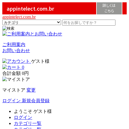
詳しくは
appintelect.com.br
こちら
appintelect.com.br
ご利用案内
お問い合わせ
ゲスト様
0
合計金額
0円
マイストア
変更
ログイン
新規会員登録
ようこそ
ゲスト様
ログイン
カテゴリ一覧