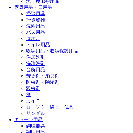
魚・爬虫類用品
家庭用品・日用品
掃除用具
掃除容器
洗濯用品
バス用品
タオル
トイレ用品
収納用品・収納保護用品
住居洗剤
洗濯洗剤
台所用品
芳香剤・消臭剤
防虫剤・除湿剤
殺虫剤
紙
カイロ
ローソク・線香・仏具
サンダル
キッチン用品
調理器具
調理用品