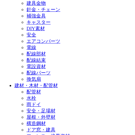
建具金物
針金・チェーン
補強金具
キャスター
DIY素材
安全
エアコンパーツ
電線
配線部材
配線結束
電設資材
配線パーツ
換気扇
建材・木材・配管材
配管材
水栓
雨ドイ
安全・足場材
屋根・外壁材
構造鋼材
ドア窓・建具