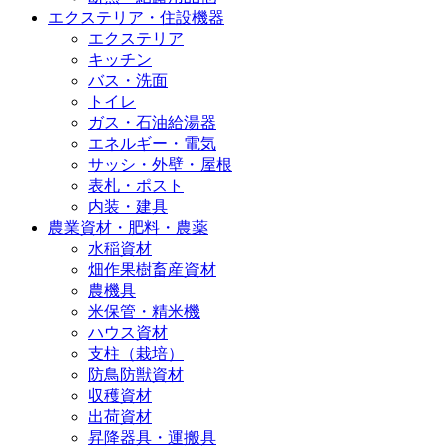
エクステリア・住設機器
エクステリア
キッチン
バス・洗面
トイレ
ガス・石油給湯器
エネルギー・電気
サッシ・外壁・屋根
表札・ポスト
内装・建具
農業資材・肥料・農薬
水稲資材
畑作果樹畜産資材
農機具
米保管・精米機
ハウス資材
支柱（栽培）
防鳥防獣資材
収穫資材
出荷資材
昇降器具・運搬具