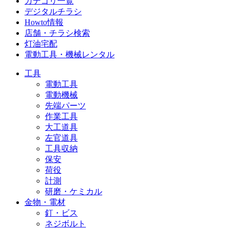
カテゴリ一覧
デジタルチラシ
Howto情報
店舗・チラシ検索
灯油宅配
電動工具・機械レンタル
工具
電動工具
電動機械
先端パーツ
作業工具
大工道具
左官道具
工具収納
保安
荷役
計測
研磨・ケミカル
金物・電材
釘・ビス
ネジボルト