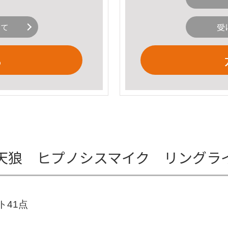
いて
受
る
天狼 ヒプノシスマイク リングラ
ト41点