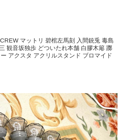
ER CREW マットリ 碧棺左馬刻 入間銃兎 毒島
一二三 観音坂独歩 どついたれ本舗 白膠木簓 躑
アクキー アクスタ アクリルスタンド ブロマイド