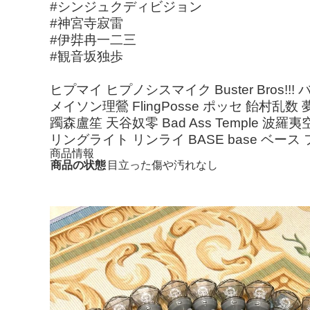
#シンジュクディビジョン
#神宮寺寂雷
#伊弉冉一二三
#観音坂独歩
ヒプマイ ヒプノシスマイク Buster Bros!
メイソン理鶯 FlingPosse ポッセ 飴村
躅森盧笙 天谷奴零 Bad Ass Temple
リングライト リンライ BASE base ベース
商品情報
商品の状態
目立った傷や汚れなし