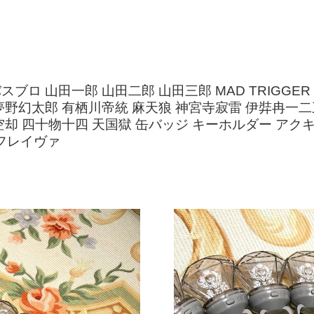
!! バスブロ 山田一郎 山田二郎 山田三郎 MAD TRIGG
乱数 夢野幻太郎 有栖川帝統 麻天狼 神宮寺寂雷 伊弉冉
 波羅夷空却 四十物十四 天国獄 缶バッジ キーホルダー 
 フレイヴァ