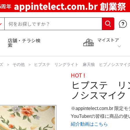
appintelect.com.br 創業祭
5周年
マイストア
店舗・チラシ検
索
ズ
その他
ヒプステ リングライト 麻天狼 ヒプノシスマイク
HOT !
ヒプステ リ
ノシスマイク
※appintelect.com.br 限定
YouTuberの皆様に商品
紹介動画はこちら