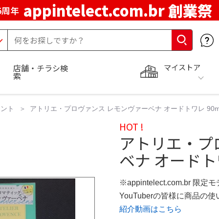
appintelect.com.br 創業祭
5周年
マイストア
店舗・チラシ検
索
ラント
アトリエ・プロヴァンス レモンヴァーベナ オードトワレ 90m
HOT !
アトリエ・プ
ベナ オードトワ
※appintelect.com.br 限定
YouTuberの皆様に商品
紹介動画はこちら