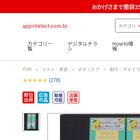
おかげさまで開設2
appintelect.com.br
カテゴリ一
デジタルチラ
Howto情
覧
シ
報
TOP
コスメ・美容
ボディケア
制汗・デオド
(278)