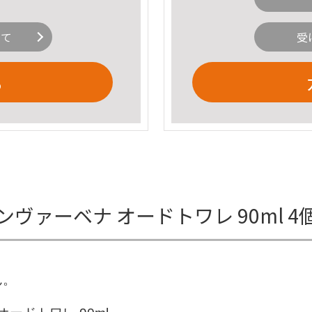
いて
受
る
ヴァーベナ オードトワレ 90ml 
ん。