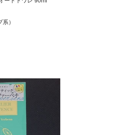
ードトワレ 90ml
ブ系）