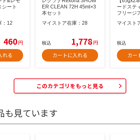
ント&レモ
レクソナRexona SHOW
【65gx
スシート
ER CLEAN 72H 45ml×3
ードステ
本セット
フリージ
ドラント
庫：
12
マイストア在庫：
28
マイスト
460
1,778
円
円
税込
税込
入れる
カートに入れる
カー
このカテゴリをもっと見る
品も見ています