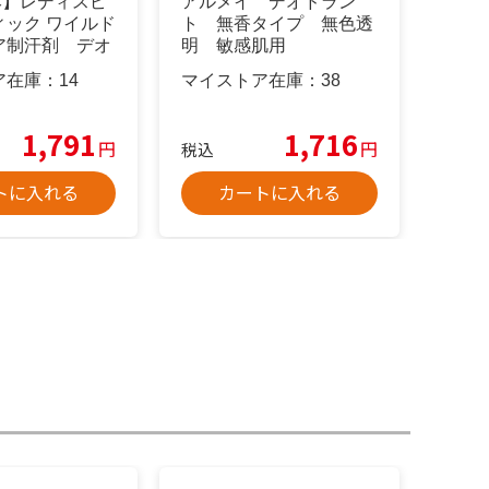
2本】レディスピ
アルメイ デオドラン
ィック ワイルド
ト 無香タイプ 無色透
ア制汗剤 デオ
明 敏感肌用
ア在庫：
14
マイストア在庫：
38
1,791
1,716
円
円
税込
トに入れる
カートに入れる