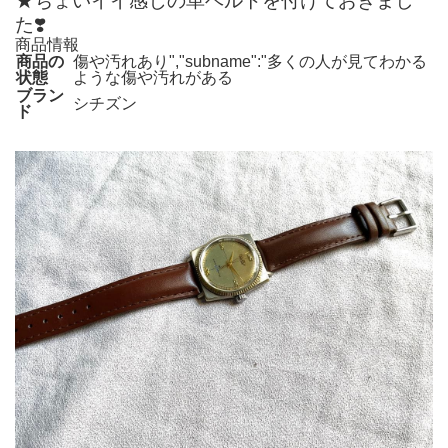
★ちょいイイ感じの革ベルトを付けておきまし
た❣️
商品情報
商品の
傷や汚れあり","subname":"多くの人が見てわかる
状態
ような傷や汚れがある
ブラン
シチズン
ド