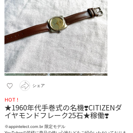
シェア
HOT !
★1960年代手巻式の名機❣️CITIZENダ
イヤモンドフレーク25石★稼働❣️
※appintelect.com.br 限定モデル
YouTuberの皆様に商品の使い心地などをご紹介いただいておりま