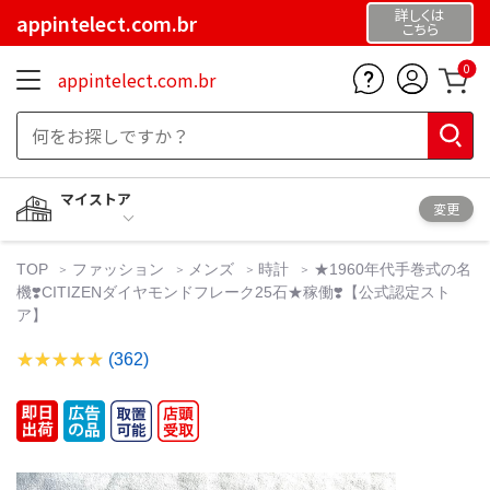
詳しくは
appintelect.com.br
こちら
0
appintelect.com.br
マイストア
変更
TOP
ファッション
メンズ
時計
★1960年代手巻式の名
機❣️CITIZENダイヤモンドフレーク25石★稼働❣️【公式認定スト
ア】
(362)