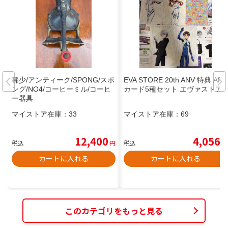
稀少/アンティーク/SPONG/スポ
EVA STORE 20th ANV 特典 AR
ング/NO4/コーヒーミル/コーヒ
カード5種セット エヴァストア
ー器具
マイストア在庫：
33
マイストア在庫：
69
12,400
4,056
税込
円
税込
円
カートに入れる
カートに入れる
このカテゴリをもっと見る