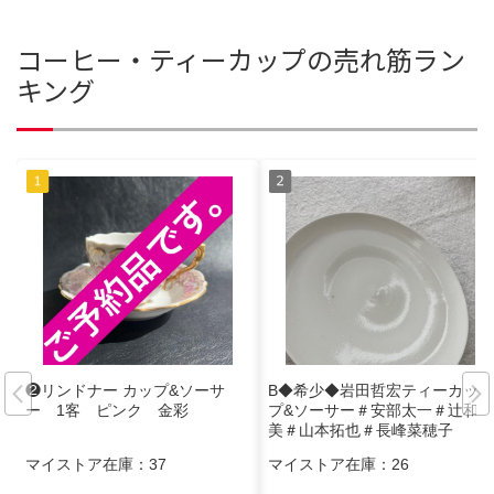
コーヒー・ティーカップの売れ筋ラン
キング
❷リンドナー カップ&ソーサ
B◆希少◆岩田哲宏ティーカッ
ー 1客 ピンク 金彩
プ&ソーサー＃安部太一＃辻和
美＃山本拓也＃長峰菜穂子
マイストア在庫：
37
マイストア在庫：
26