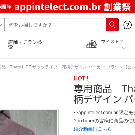
appintelect.com.br 創業祭
5周年
マイストア
店舗・チラシ検
索
品 Thats LIFE ザッツライフ 花柄デザイン パーカー ブラウン【
HOT !
専用商品 Tha
柄デザイン パ
※appintelect.com.br 限定
YouTuberの皆様に商品
紹介動画はこちら