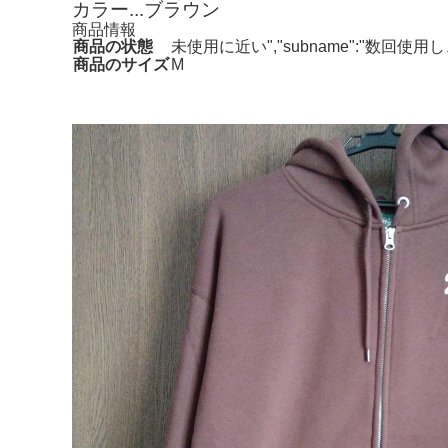
カラー...ブラウン
商品情報
商品の状態
未使用に近い","subname":"数回
商品のサイズ
M