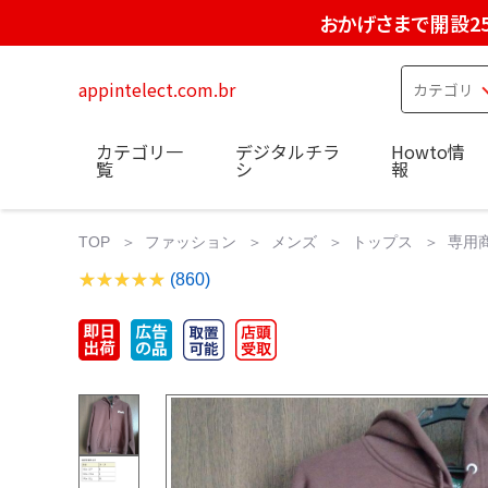
おかげさまで開設2
appintelect.com.br
カテゴリ一
デジタルチラ
Howto情
覧
シ
報
TOP
ファッション
メンズ
トップス
専用商
(860)