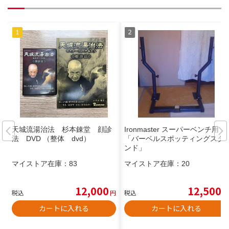
天城流湯治法 杉本錬堂 顔診
Ironmaster スーパーベンチ用
法 DVD （整体 dvd）
「バーベルスポッティングスタ
ンド」
マイストア在庫：
83
マイストア在庫：
20
12,000
12,500
税込
円
税込
円
カートに入れる
カートに入れる