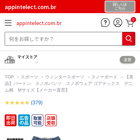
詳しくは
appintelect.com.br
こちら
0
appintelect.com.br
マイストア
変更
TOP
スポーツ
ウィンタースポーツ
スノーボード
【美
品】バートン スノボパンツ スノボウェア ゴアテックス デニ
ム柄 Mサイズ【メーカー直営】
(379)