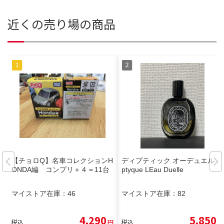
近くの売り場の商品
【チョロQ】名車コレクションH
ディプティック オーデュエル di
ONDA編 コンプリ＋４＝11台
ptyque LEau Duelle
マイストア在庫：
46
マイストア在庫：
82
4,290
5,850
税込
円
税込
円