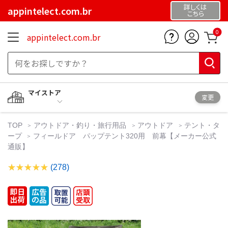
詳しくは
appintelect.com.br
こちら
0
appintelect.com.br
マイストア
変更
TOP
アウトドア・釣り・旅行用品
アウトドア
テント・タ
ープ
フィールドア パップテント320用 前幕【メーカー公式
通販】
(278)