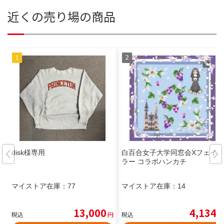
近くの売り場の商品
disk様専用
白百合女子大学同窓会Xフェイ
ラー コラボハンカチ
マイストア在庫：
77
マイストア在庫：
14
13,000
4,134
税込
円
税込
円