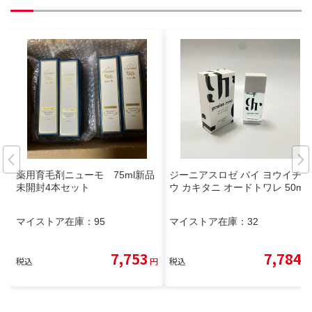
薬用育毛剤ニューモ 75ml新品
ジーニアスロゼ バイ ヨウイチロ
未開封4本セット
ウ カキタニ オードトワレ 50ml
マイストア在庫：
95
マイストア在庫：
32
7,753
7,784
税込
円
税込
円