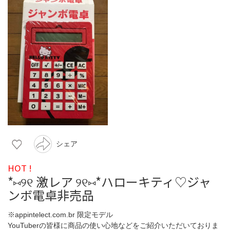
シェア
HOT !
*⑅୨୧ 激レア ୨୧⑅*ハローキティ♡ジャ
ンボ電卓非売品
※appintelect.com.br 限定モデル
YouTuberの皆様に商品の使い心地などをご紹介いただいておりま