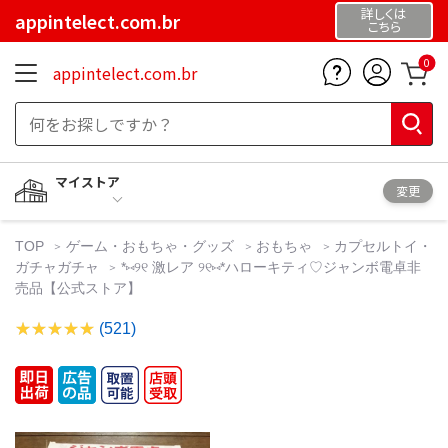
詳しくは
appintelect.com.br
こちら
0
appintelect.com.br
マイストア
変更
TOP
ゲーム・おもちゃ・グッズ
おもちゃ
カプセルトイ・
ガチャガチャ
*⑅୨୧ 激レア ୨୧⑅*ハローキティ♡ジャンボ電卓非
売品【公式ストア】
(521)