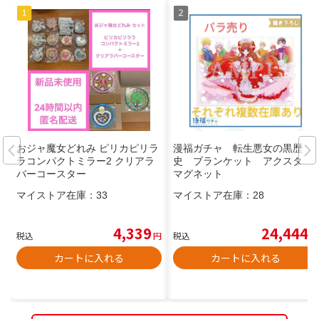
おジャ魔女どれみ ピリカピリラ
漫福ガチャ 転生悪女の黒歴
ラコンパクトミラー2 クリアラ
史 ブランケット アクスタ
バーコースター
マグネット
マイストア在庫：
33
マイストア在庫：
28
4,339
24,444
税込
円
税込
円
カートに入れる
カートに入れる