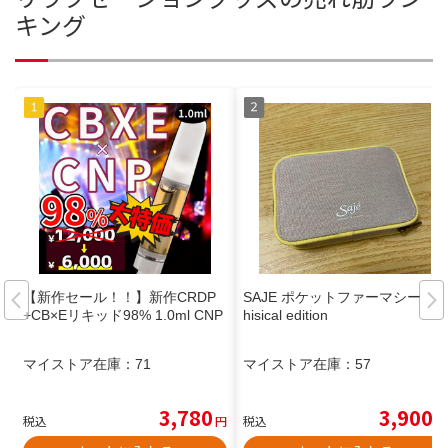
キング
【新作セール！！】新作CRDP
SAJE ポケットファーマシー p
+CB×Eリキッド98% 1.0ml CNP
hisical edition
マイストア在庫：
71
マイストア在庫：
57
3,780
3,900
税込
円
税込
円