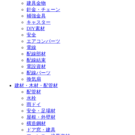
建具金物
針金・チェーン
補強金具
キャスター
DIY素材
安全
エアコンパーツ
電線
配線部材
配線結束
電設資材
配線パーツ
換気扇
建材・木材・配管材
配管材
水栓
雨ドイ
安全・足場材
屋根・外壁材
構造鋼材
ドア窓・建具