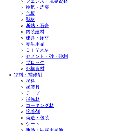
フェンス・境界資材
換気・煙突
合板
製材
断熱・石膏
内装建材
建具・床材
養生用品
ＤＩＹ木材
セメント・砂・砂利
ブロック
外構資材
塗料・補修剤
塗料
塗装具
テープ
補修材
コーキング材
接着剤
荷造・包装
シート
断熱・結露用品他