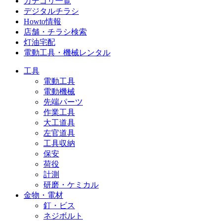
カテゴリ一覧
デジタルチラシ
Howto情報
店舗・チラシ検索
灯油宅配
電動工具・機械レンタル
工具
電動工具
電動機械
先端パーツ
作業工具
大工道具
左官道具
工具収納
保安
荷役
計測
研磨・ケミカル
金物・電材
釘・ビス
ネジボルト