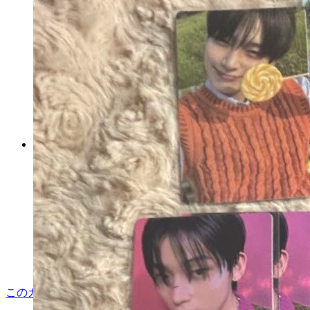
ゼロニ ポップアップ ホームパ
ーティー PLUSH ぬいぐるみ
ハニニ
マイストア在庫：
82
税込
3,079
円
カートに入れる
このカテゴリをもっと見る