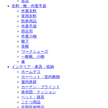
造花
衣料・靴・作業手袋
作業衣料
実用衣料
防寒用品
作業手袋
雨合羽
作業小物
靴下
長靴
ワークシューズ
一般靴、小物
傘
インテリア・家具・収納
ホームデコ
カーペット・室内敷物
屋内床材
カーテン・ブラインド
座布団・クッション
ベッド・寝具
こたつ用品
衣類収納用品