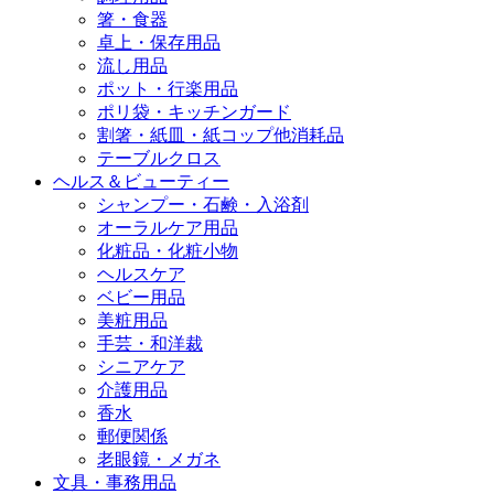
箸・食器
卓上・保存用品
流し用品
ポット・行楽用品
ポリ袋・キッチンガード
割箸・紙皿・紙コップ他消耗品
テーブルクロス
ヘルス＆ビューティー
シャンプー・石鹸・入浴剤
オーラルケア用品
化粧品・化粧小物
ヘルスケア
ベビー用品
美粧用品
手芸・和洋裁
シニアケア
介護用品
香水
郵便関係
老眼鏡・メガネ
文具・事務用品