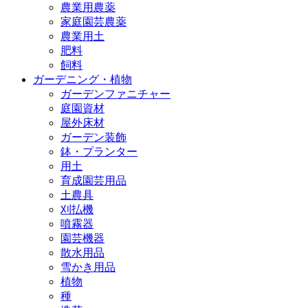
農業用農薬
家庭園芸農薬
農業用土
肥料
飼料
ガーデニング・植物
ガーデンファニチャー
庭園資材
屋外床材
ガーデン装飾
鉢・プランター
用土
育成園芸用品
土農具
刈払機
噴霧器
園芸機器
散水用品
雪かき用品
植物
種