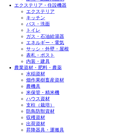
エクステリア・住設機器
エクステリア
キッチン
バス・洗面
トイレ
ガス・石油給湯器
エネルギー・電気
サッシ・外壁・屋根
表札・ポスト
内装・建具
農業資材・肥料・農薬
水稲資材
畑作果樹畜産資材
農機具
米保管・精米機
ハウス資材
支柱（栽培）
防鳥防獣資材
収穫資材
出荷資材
昇降器具・運搬具