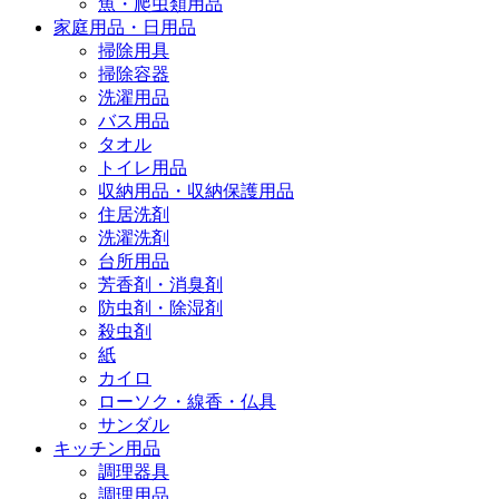
魚・爬虫類用品
家庭用品・日用品
掃除用具
掃除容器
洗濯用品
バス用品
タオル
トイレ用品
収納用品・収納保護用品
住居洗剤
洗濯洗剤
台所用品
芳香剤・消臭剤
防虫剤・除湿剤
殺虫剤
紙
カイロ
ローソク・線香・仏具
サンダル
キッチン用品
調理器具
調理用品