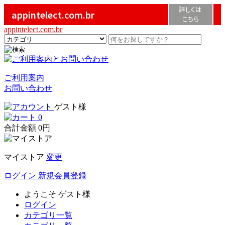
詳しくは
appintelect.com.br
こちら
appintelect.com.br
ご利用案内
お問い合わせ
ゲスト様
0
合計金額
0円
マイストア
変更
ログイン
新規会員登録
ようこそ
ゲスト様
ログイン
カテゴリ一覧