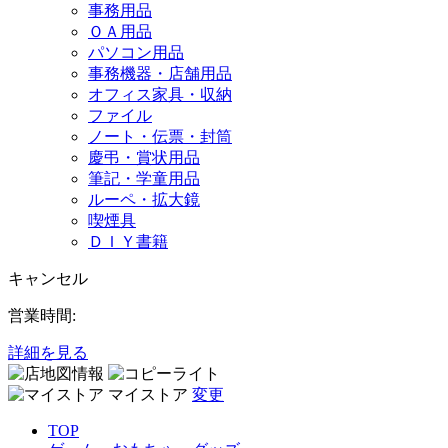
事務用品
ＯＡ用品
パソコン用品
事務機器・店舗用品
オフィス家具・収納
ファイル
ノート・伝票・封筒
慶弔・賞状用品
筆記・学童用品
ルーペ・拡大鏡
喫煙具
ＤＩＹ書籍
キャンセル
営業時間:
詳細を見る
マイストア
変更
TOP