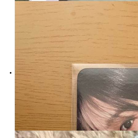
IVE show what i have ヘアピン
ミラー 2点セット
マイストア在庫：
61
税込
4,549
円
カートに入れる