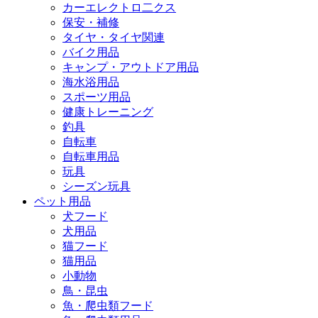
カーエレクトロ二クス
保安・補修
タイヤ・タイヤ関連
バイク用品
キャンプ・アウトドア用品
海水浴用品
スポーツ用品
健康トレーニング
釣具
自転車
自転車用品
玩具
シーズン玩具
ペット用品
犬フード
犬用品
猫フード
猫用品
小動物
鳥・昆虫
魚・爬虫類フード