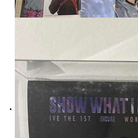
StrayKids アイエン トレカ
まとめ売り
マイストア在庫：
84
税込