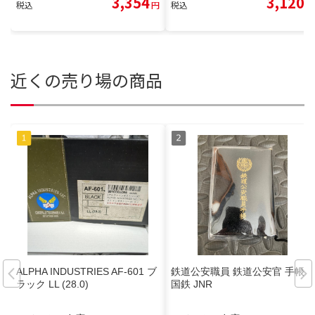
3,354
3,120
税込
円
税込
円
近くの売り場の商品
ALPHA INDUSTRIES AF-601 ブ
鉄道公安職員 鉄道公安官 手帳
ラック LL (28.0)
国鉄 JNR