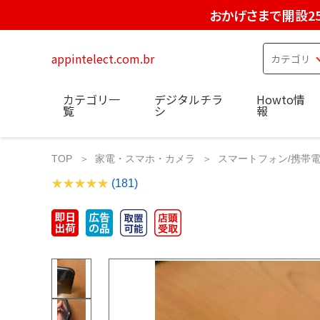
おかげさまで開設2
appintelect.com.br
カテゴリ一
デジタルチラ
Howto情
覧
シ
報
TOP
家電・スマホ・カメラ
スマートフォン/携帯
(181)