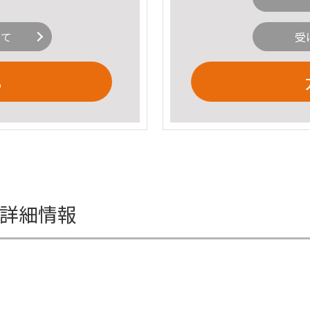
いて
受
る
auの詳細情報