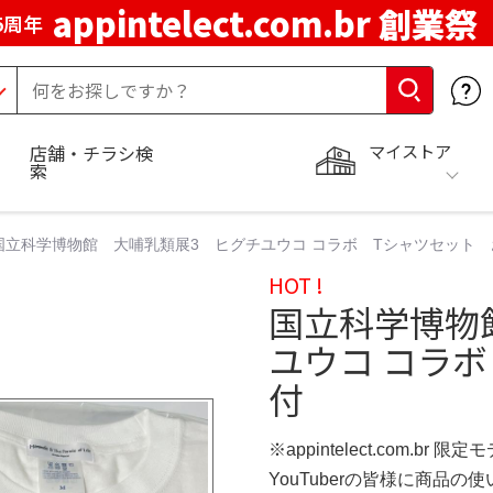
appintelect.com.br 創業祭
5周年
マイストア
店舗・チラシ検
索
国立科学博物館 大哺乳類展3 ヒグチユウコ コラボ Tシャツセット
HOT !
国立科学博物
ユウコ コラ
付
※appintelect.com.br 限定
YouTuberの皆様に商品