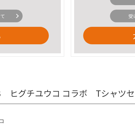
いて
受
る
3 ヒグチユウコ コラボ Tシャツ
コ