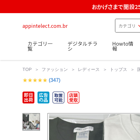
おかげさまで開設2
appintelect.com.br
カテゴリ一
デジタルチラ
Howto情
覧
シ
報
TOP
ファッション
レディース
トップス
(347)