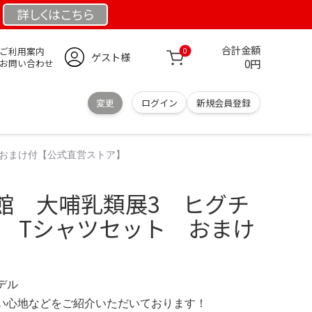
詳しくは
こちら
合計金額
ご利用案内
0
ゲスト様
0円
お問い合わせ
変更
ログイン
新規会員登録
 おまけ付【公式直営ストア】
館 大哺乳類展3 ヒグチ
ボ Tシャツセット おまけ
モデル
の使い心地などをご紹介いただいております！